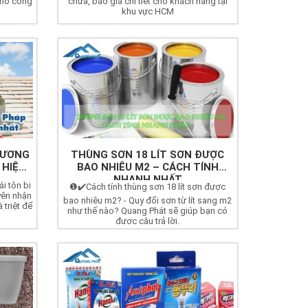
cho công
chữa, báo giá chi tiết cho khách hàng tại
khu vực HCM
HƯƠNG
THÙNG SƠN 18 LÍT SƠN ĐƯỢC
 HIỆU
BAO NHIÊU M2 – CÁCH TÍNH
NHANH NHẤT
i tôn bi
❶✔️Cách tính thùng sơn 18 lít sơn được
yên nhận
bao nhiêu m2? - Quy đổi sơn từ lít sang m2
 triệt để
như thế nào? Quang Phát sẽ giúp bạn có
được câu trả lời.