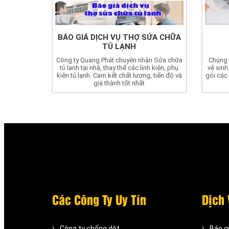
BÁO GIÁ DỊCH VỤ THỢ SỬA CHỮA
TỦ LẠNH
Công ty Quang Phát chuyên nhận Sửa chữa
Chúng 
tủ lạnh tại nhà, thay thế các linh kiện, phụ
vệ sinh
kiện tủ lạnh. Cam kết chất lượng, tiến độ và
gói các 
giá thành tốt nhất
Các Công Ty Uy Tín
Dịch 
Công ty chống dột
Báo g