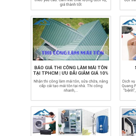
giá thành tốt
BÁO GIÁ THI CÔNG LÀM MÁI TÔN
TẠI TPHCM | ƯU ĐÃI GIẢM GIÁ 10%
Nhận thi công làm mái tôn, sửa chữa, nâng
Dịch vụ
cấp cải tạo mái tôn tại nhà. Thi công
Quang P
nhanh,...
"bệnh",