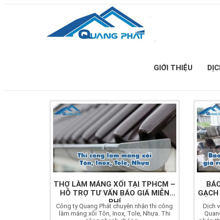
GIỚI THIỆU
DỊ
THỢ LÀM MÁNG XỐI TẠI TPHCM –
BÁO
HỖ TRỢ TƯ VẤN BÁO GIÁ MIỄN
GẠCH 
PHÍ
Công ty Quang Phát chuyên nhận thi công
Dịch 
làm máng xối Tôn, Inox, Tole, Nhựa. Thi
Quang