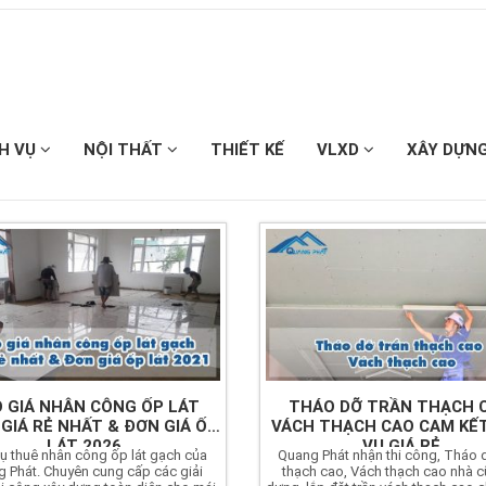
CH VỤ
NỘI THẤT
THIẾT KẾ
VLXD
XÂY DỰN
 GIÁ NHÂN CÔNG ỐP LÁT
THÁO DỠ TRẦN THẠCH C
GIÁ RẺ NHẤT & ĐƠN GIÁ ỐP
VÁCH THẠCH CAO CAM KẾT
LÁT 2026
VỤ GIÁ RẺ
vụ thuê nhân công ốp lát gạch của
Quang Phát nhận thi công, Tháo 
 Phát. Chuyên cung cấp các giải
thạch cao, Vách thạch cao nhà c