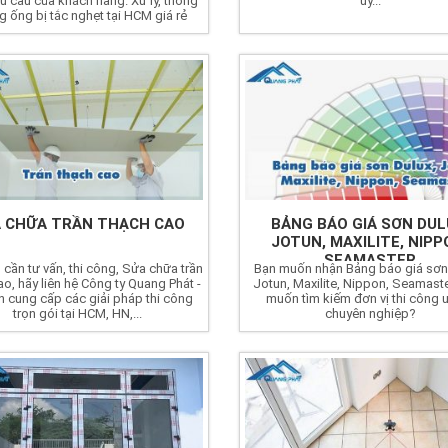
u cầu của khách hàng. Xử lý, thông
uy...
 ống bị tắc nghẹt tại HCM giá rẻ
 CHỮA TRẦN THẠCH CAO
BẢNG BÁO GIÁ SƠN DUL
JOTUN, MAXILITE, NIPP
SEAMASTER
cần tư vấn, thi công, Sửa chữa trần
Bạn muốn nhận Bảng báo giá sơn
ao, hãy liên hệ Công ty Quang Phát -
Jotun, Maxilite, Nippon, Seamast
 cung cấp các giải pháp thi công
muốn tìm kiếm đơn vị thi công uy
trọn gói tại HCM, HN,...
chuyên nghiệp?