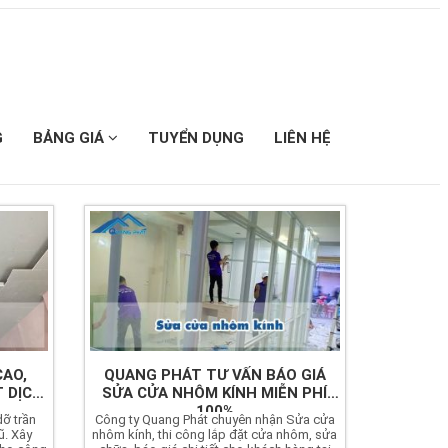
G
BẢNG GIÁ
TUYỂN DỤNG
LIÊN HỆ
AO,
QUANG PHÁT TƯ VẤN BÁO GIÁ
 DỊCH
SỬA CỬA NHÔM KÍNH MIỄN PHÍ
100%
dỡ trần
Công ty Quang Phát chuyên nhận Sửa cửa
ũ. Xây
nhôm kính, thi công lắp đặt cửa nhôm, sửa