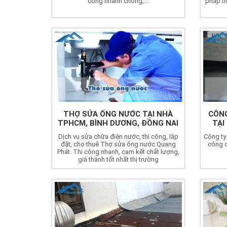
công nhanh chóng,...
pháp th
THỢ SỬA ỐNG NƯỚC TẠI NHÀ
CÔNG
TPHCM, BÌNH DƯƠNG, ĐỒNG NAI
TẠI
Dịch vụ sửa chữa điện nước, thi công, lắp
Công ty
đặt, cho thuê Thợ sửa ống nước Quang
công c
Phát. Thi công nhanh, cam kết chất lượng,
giá thành tốt nhất thị trường