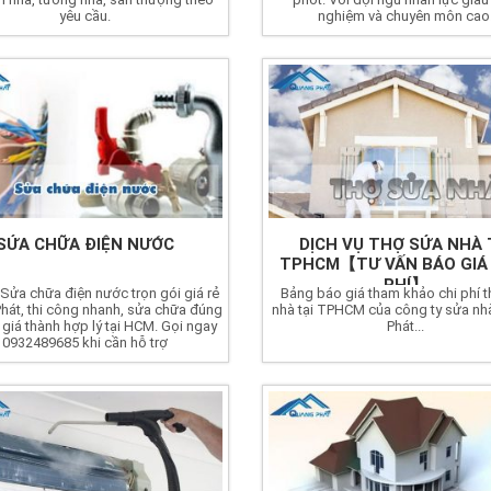
yêu cầu.
nghiệm và chuyên môn cao
SỬA CHỮA ĐIỆN NƯỚC
DỊCH VỤ THỢ SỬA NHÀ 
TPHCM【TƯ VẤN BÁO GIÁ
PHÍ】
 Sửa chữa điện nước trọn gói giá rẻ
Bảng báo giá tham khảo chi phí 
hát, thi công nhanh, sửa chữa đúng
nhà tại TPHCM của công ty sửa n
 giá thành hợp lý tại HCM. Gọi ngay
Phát...
0932489685 khi cần hỗ trợ