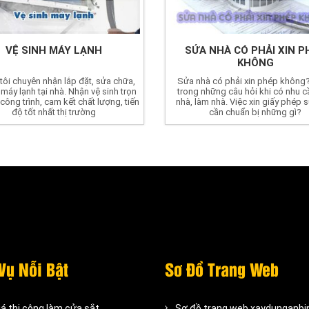
VỆ SINH MÁY LẠNH
SỬA NHÀ CÓ PHẢI XIN P
KHÔNG
tôi chuyên nhận lắp đặt, sửa chữa,
Sửa nhà có phải xin phép không?
 máy lạnh tại nhà. Nhận vệ sinh trọn
trong những câu hỏi khi có nhu c
công trình, cam kết chất lượng, tiến
nhà, làm nhà. Việc xin giấy phép 
độ tốt nhất thị trường
cần chuẩn bị những gì?
Vụ Nỗi Bật
Sơ Đồ Trang Web
iá thi công làm cửa sắt
Sơ đồ trang web xaydunganb