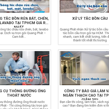
 TẮC BỒN RỬA BÁT, CHÉN,
XỬ LÝ TẮC BỒN CẦU
 LAVABO TẠI TPHCM GIÁ RẺ
NHẤT
ông tắc chậu rửa chén, bát, lavabo
Quang Phát nhận Xử lý tắc bồn cầu
oại. Dịch vụ trọn gói Quang Phát –
tắc bồn cầu trọn gói tại HCM. Th
Cam kết...
nhanh, cam kết chất lượng, tiến đ
thành tốt nhất thị trường
G CỤ THÔNG ĐƯỜNG ỐNG
CÔNG TY BÁO GIÁ LÀM 
THOÁT NƯỚC
NGĂN THẠCH CAO TẠI T
GIẢM 20%
 vụ thông đường ống thoát nước
Bạn cần thi công, làm trần, vách n
Phát - Thi công thông tắc trọn gói
cao? Bạn đang tìm kiếm đơn vị th