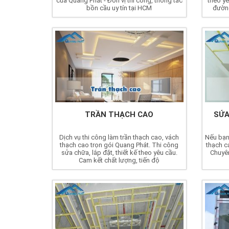
của Quang Phát - Đơn vị thi công, thông tắc
theo yê
bồn cầu uy tín tại HCM
đường
TRẦN THẠCH CAO
SỬA
Dịch vụ thi công làm trần thạch cao, vách
Nếu bạn 
thạch cao trọn gói Quang Phát. Thi công
thạch c
sửa chữa, lắp đặt, thiết kế theo yêu cầu.
Chuyên
Cam kết chất lượng, tiến độ