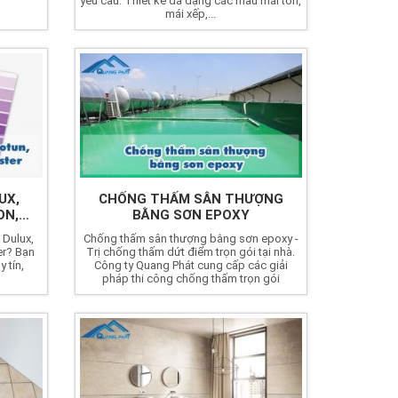
yêu cầu. Thiết kế đa dạng các mẫu mái tôn,
mái xếp,...
UX,
CHỐNG THẤM SÂN THƯỢNG
ON,
BẰNG SƠN EPOXY
 Dulux,
Chống thấm sân thượng bằng sơn epoxy -
er? Bạn
Trị chống thấm dứt điểm trọn gói tại nhà.
 tín,
Công ty Quang Phát cung cấp các giải
pháp thi công chống thấm trọn gói