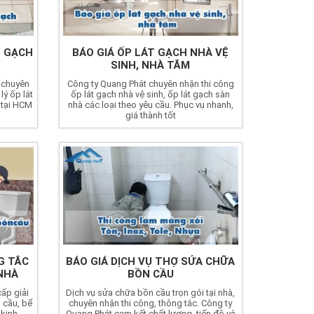
T GẠCH
BÁO GIÁ ỐP LÁT GẠCH NHÀ VỆ
SINH, NHÀ TẮM
 chuyên
Công ty Quang Phát chuyên nhận thi công
lý ốp lát
ốp lát gạch nhà vệ sinh, ốp lát gạch sàn
 tại HCM
nhà các loại theo yêu cầu. Phục vụ nhanh,
giá thành tốt
G TẮC
BÁO GIÁ DỊCH VỤ THỢ SỬA CHỮA
NHÀ
BỒN CẦU
ấp giải
Dịch vụ sửa chữa bồn cầu trọn gói tại nhà,
 cầu, bể
chuyên nhận thi công, thông tắc. Công ty
 kinh
Quang Phát cam kết chất lượng, tiến độ và