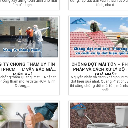
i công xây dựng toàn diện cho mái
dựng, lắp đặt trần vách thạch cao 
ấm của bạn
trình, nhà ở.
 TY CHỐNG THẤM UY TÍN
CHỐNG DỘT MÁI TÔN – P
 TPHCM | TƯ VẤN BÁO GIÁ
PHÁP VÀ CÁCH XỬ LÝ DỘT
MIỄN PHÍ
QUẢ NHẤT
 chống thấm Quang Phát – Nhận thi
Nguyên nhân và cách khắc phục má
hống thấm mọi vị trí tại HCM, Bình
dột hiệu quả nhất. Quang Phát chu
Dương,...
thi công chống dột mái tôn, mái nhà
nhất.