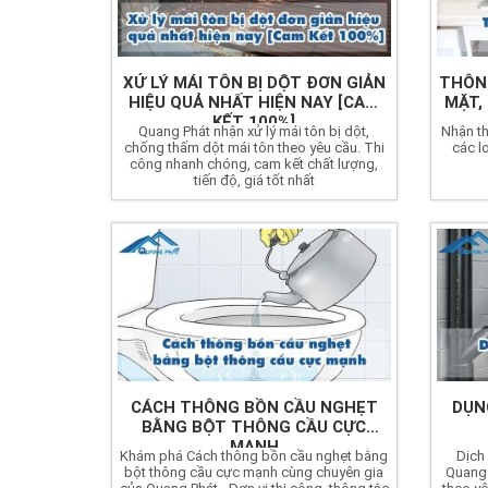
XỬ LÝ MÁI TÔN BỊ DỘT ĐƠN GIẢN
THÔNG
HIỆU QUẢ NHẤT HIỆN NAY [CAM
MẶT,
KẾT 100%]
Quang Phát nhận xử lý mái tôn bị dột,
Nhận th
chống thấm dột mái tôn theo yêu cầu. Thi
các l
công nhanh chóng, cam kết chất lượng,
tiến độ, giá tốt nhất
CÁCH THÔNG BỒN CẦU NGHẸT
DỤN
BẰNG BỘT THÔNG CẦU CỰC
MẠNH
Khám phá Cách thông bồn cầu nghẹt bằng
Dịch
bột thông cầu cực mạnh cùng chuyên gia
Quang 