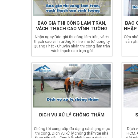
BÁO GIÁ THI CÔNG LÀM TRẦN,
BÁO 
VÁCH THẠCH CAO VĨNH TƯỜNG
NHẬP 
Nhận ngay Báo giá thi công làm trần, vách
Cửa nhô
thạch cao vĩnh tường khi liên hệ tới công ty
sản ph
Quang Phát - Chuyên nhận thi công làm trần
vách thạch cao trọn gói
DỊCH VỤ XỬ LÝ CHỐNG THẤM
Chúng tôi cung cấp đa dạng các hạng mục
Dịch v
thi công, Dịch vụ xử lý chống thấm tại nhà
HCM. 
theo yêu cầu. Cam kết chất lượng dịch vụ,
dột sà