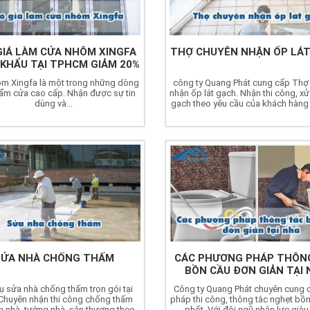
GIÁ LÀM CỬA NHÔM XINGFA
THỢ CHUYÊN NHẬN ỐP LÁ
KHẨU TẠI TPHCM GIẢM 20%
m Xingfa là một trong những dòng
công ty Quang Phát cung cấp Thợ
ẩm cửa cao cấp. Nhận được sự tin
nhận ốp lát gạch. Nhận thi công, xử 
dùng và...
gạch theo yêu cầu của khách hàng
SỬA NHÀ CHỐNG THẤM
CÁC PHƯƠNG PHÁP THÔN
BỒN CẦU ĐƠN GIẢN TẠI 
ụ sửa nhà chống thấm trọn gói tại
Công ty Quang Phát chuyên cung c
Chuyên nhận thi công chống thấm
pháp thi công, thông tắc nghẹt bồn
n nhà, tường nhà, sân thượng theo
phốt. Với đội ngũ nhân lực giàu