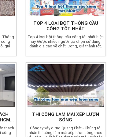
TOP 4 LOẠI BỘT THÔNG CẦU
CỐNG TỐT NHẤT
 - Thông
Top 4 loại bột thông cầu cống tốt nhất hiện
i công
nay. Được nhiều người lựa chọn sử dụng,
ộ, giá
đánh giá cao về chất lượng, giá thành tốt.
VÁCH
THI CÔNG LÀM MÁI XẾP LƯỢN
PHCM
SÓNG
găn thạch
Công ty xây dựng Quang Phát - Chúng tôi
i công
nhận thi công làm mái xếp lượn sóng theo