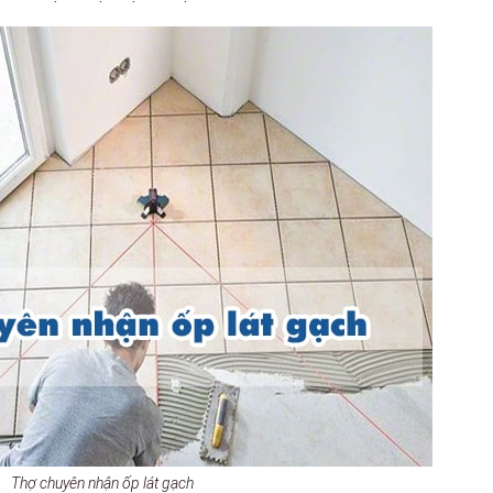
Thợ chuyên nhận ốp lát gạch