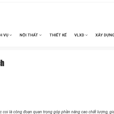
CH VỤ
NỘI THẤT
THIẾT KẾ
VLXD
XÂY DỰN
ch
 coi là công đoạn quan trọng góp phần nâng cao chất lượng, giá