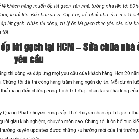
ỷ lệ khách hàng muốn ốp lát gạch sàn nhà, tường nhà lên tới 80%
ường là rất lớn. Để phục vụ và đáp ứng tốt nhất nhu cầu của khác
 lát gạch. Nhận thi công, xử lý ốp lát gạch theo yêu cầu của k
 tốt.
ốp lát gạch tại HCM – Sửa chữa nhà 
yêu cầu
ăng thi công và đáp ứng mọi yêu cầu của khách hàng. Hơn 20 nă
i. Chúng tôi đã thi công hàng trăm hàng ngàn dự án. Mỗi dự án l
 thể mang đến những công trình tốt đẹp, nhận lại sự hài lòng của
g ty Quang Phát chuyên cung cấp Thợ chuyên nhận ốp lát gạch th
gười giàu kinh nghiệm, chuyên môn cao. Chúng tôi luôn bổ túc kiế
ể thường xuyên updates được những xu hướng mới của thị trường
ôi nhà như mơ ước.