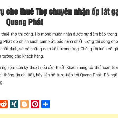
ụ cho thuê Thợ chuyên nhận ốp lát g
Quang Phát
ụ thuê thợ thi công. Họ mong muốn nhận được sự đảm bảo trong
ng Phát có chính sách cam kết, bảo hành chất lượng thi công ch
ụ nhất định, sẽ có những cam kết tương ứng. Chúng tôi luôn cố g
in tưởng cho khách hàng.
nh nghiệm của kỹ thuật nếu cần thiết. Khách hàng có thể hoàn to
 thông tin chi tiết, hãy liên hệ trực tiếp tới Quang Phát. Đội ng
g!
In
tapaper
Tumblr
Reddit
XING
Blogger
Pinterest
Share