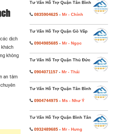
Tư Vấn Hỗ Trợ Quận Tân Bình
ạch
0835904625
-
Mr - Chính
Tư Vấn Hỗ Trợ Quận Gò Vấp
 các dịch
0904985685
-
Mr - Ngọc
o khách
ắng không
Tư Vấn Hỗ Trợ Quận Thủ Đức
0904071157
-
Mr - Thái
àn an tâm
ũ chuyên
Tư Vấn Hỗ Trợ Quận Tân Bình
0904744975
-
Ms - Như Ý
Tư Vấn Hỗ Trợ Quận Bình Tân
0932489685
-
Mr - Hưng