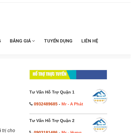
G
BẢNG GIÁ
TUYỂN DỤNG
LIÊN HỆ
HỔ TRỢ TRỰC TUYẾN
Tư Vấn Hỗ Trợ Quận 1
0932489685
-
Mr - A Phát
Tư Vấn Hỗ Trợ Quận 2
 trị cho
0903181486
-
Mr - Hưng