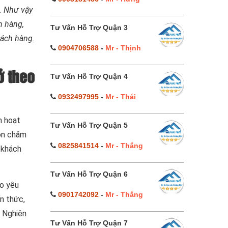
. Như vậy
h hàng,
Tư Vấn Hỗ Trợ Quận 3
hách hàng.
0904706588
-
Mr - Thịnh
ở theo
Tư Vấn Hỗ Trợ Quận 4
0932497995
-
Mr - Thái
m hoạt
Tư Vấn Hỗ Trợ Quận 5
uôn chăm
0825841514
-
Mr - Thắng
 khách
Tư Vấn Hỗ Trợ Quận 6
eo yêu
0901742092
-
Mr - Thắng
n thức,
. Nghiên
Tư Vấn Hỗ Trợ Quận 7