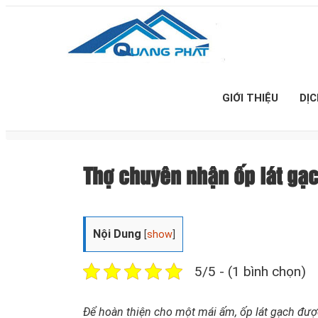
GIỚI THIỆU
DỊ
Thợ chuyên nhận ốp lát gạ
Nội Dung
[
show
]
5/5 - (1 bình chọn)
Để hoàn thiện cho một mái ấm, ốp lát gạch được