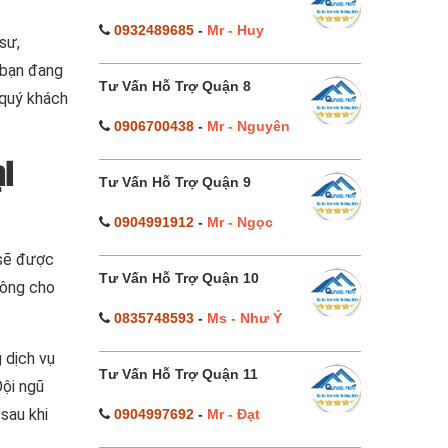
0932489685
-
Mr - Huy
sư,
 bạn đang
Tư Vấn Hỗ Trợ Quận 8
 quý khách
0906700438
-
Mr - Nguyên
ại
Tư Vấn Hỗ Trợ Quận 9
0904991912
-
Mr - Ngọc
 sẽ được
Tư Vấn Hỗ Trợ Quận 10
công cho
0835748593
-
Ms - Như Ý
 dịch vụ
Tư Vấn Hỗ Trợ Quận 11
Đội ngũ
sau khi
0904997692
-
Mr - Đạt