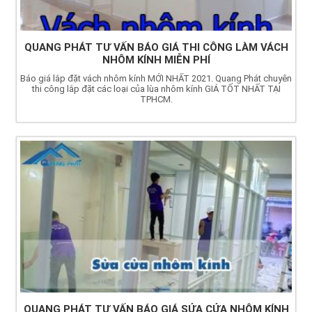
QUANG PHÁT TƯ VẤN BÁO GIÁ THI CÔNG LÀM VÁCH
NHÔM KÍNH MIỄN PHÍ
Báo giá lắp đặt vách nhôm kính MỚI NHẤT 2021. Quang Phát chuyên
thi công lắp đặt các loại của lùa nhôm kính GIÁ TỐT NHẤT TẠI
TPHCM.
QUANG PHÁT TƯ VẤN BÁO GIÁ SỬA CỬA NHÔM KÍNH