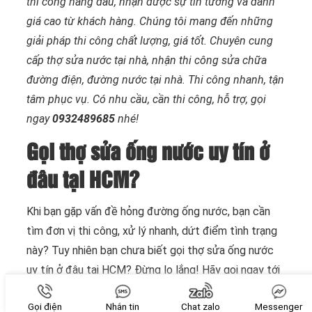
thi công hàng đầu, nhận được sự tin tưởng và đánh
giá cao từ khách hàng. Chúng tôi mang đến những
giải pháp thi công chất lượng, giá tốt. Chuyên cung
cấp thợ
sửa nước tại nhà
, nhận thi công sửa chữa
đường điện, đường nước tại nhà. Thi công nhanh, tận
tâm phục vụ. Có nhu cầu, cần thi công, hỗ trợ, gọi
ngay
0932489685
nhé!
Gọi thợ sửa ống nước uy tín ở
đâu tại HCM?
Khi bạn gặp vấn đề hỏng đường ống nước, bạn cần
tìm đơn vị thi công, xử lý nhanh, dứt điểm tình trạng
này? Tuy nhiên bạn chưa biết gọi thợ sửa ống nước
uy tín ở đâu tại HCM? Đừng lo lắng! Hãy gọi ngay tới
công ty Quang Phát – Đơn vị thi công
sửa điện nước
Gọi điện
Nhắn tin
Chat zalo
Messenger
tại TPHCM
số 1 HCM. Là đơn vị tiên phong, chúng tôi