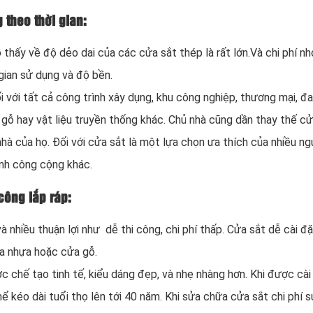
 theo thời gian:
thấy về độ dẻo dai của các cửa sắt thép là rất lớn.Và chi phí nh
 gian sử dụng và độ bền.
 với tất cả công trình xây dụng, khu công nghiệp, thương mại, đ
gỗ hay vật liệu truyền thống khác. Chủ nhà cũng dần thay thế c
nhà của họ. Đối với cửa sắt là một lựa chọn ưa thích của nhiều n
ình công cộng khác.
công lắp ráp:
nhiều thuận lợi như dễ thi công, chi phí thấp. Cửa sắt dễ cài đ
a nhựa hoặc cửa gỗ.
 chế tạo tinh tế, kiểu dáng đẹp, và nhẹ nhàng hơn. Khi được cà
hể kéo dài tuổi thọ lên tới 40 năm. Khi sửa chữa cửa sắt chi phí 