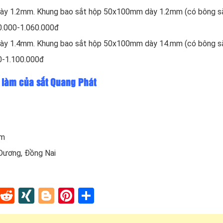
dày 1.2mm. Khung bao sắt hộp 50x100mm dày 1.2mm (có bông s
0.000-1.060.000đ
dày 1.4mm. Khung bao sắt hộp 50x100mm dày 14.mm (có bông s
0-1.100.000đ
g làm của sắt Quang Phát
om
 Dương, Đồng Nai
In
tapaper
Tumblr
Reddit
XING
Blogger
Pinterest
Share