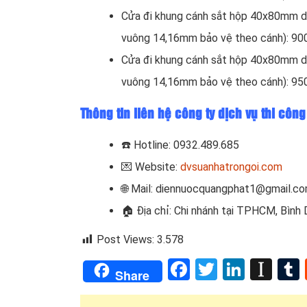
Cửa đi khung cánh sắt hộp 40x80mm 
vuông 14,16mm bảo vệ theo cánh): 90
Cửa đi khung cánh sắt hộp 40x80mm 
vuông 14,16mm bảo vệ theo cánh): 95
Thông tin liên hệ công ty dịch vụ thi côn
☎️ Hotline: 0932.489.685
💌 Website:
dvsuanhatrongoi.com
🌐 Mail: diennuocquangphat1@gmail.c
🏠 Địa chỉ: Chi nhánh tại TPHCM, Bình
Post Views:
3.578
Facebook
Twitter
Linked
Ins
Share