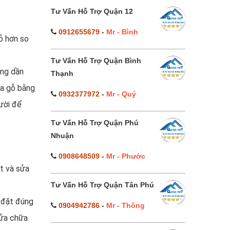
Tư Vấn Hỗ Trợ Quận 12
0912655679
-
Mr - Bình
ỏ hơn so
Tư Vấn Hỗ Trợ Quận Bình
ang dần
Thạnh
ửa gỗ bằng
0932377972
-
Mr - Quý
gười để
Tư Vấn Hỗ Trợ Quận Phú
Nhuận
0908648509
-
Mr - Phước
ặt và sửa
Tư Vấn Hỗ Trợ Quận Tân Phú
i đặt đúng
0904942786
-
Mr - Thông
sửa chữa