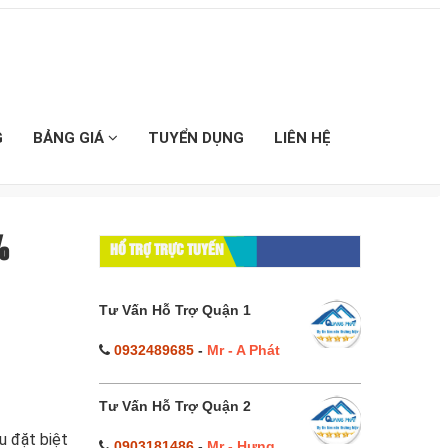
G
BẢNG GIÁ
TUYỂN DỤNG
LIÊN HỆ
%
HỔ TRỢ TRỰC TUYẾN
Tư Vấn Hỗ Trợ Quận 1
0932489685
-
Mr - A Phát
Tư Vấn Hỗ Trợ Quận 2
u đặt biệt
0903181486
-
Mr - Hưng