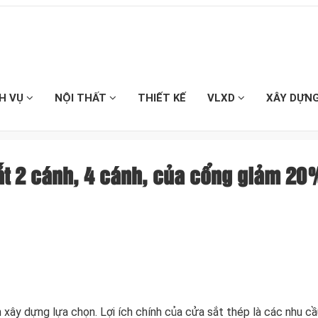
CH VỤ
NỘI THẤT
THIẾT KẾ
VLXD
XÂY DỰN
sắt 2 cánh, 4 cánh, của cổng giảm 20
 xây dựng lựa chọn. Lợi ích chính của cửa sắt thép là các nhu cầ