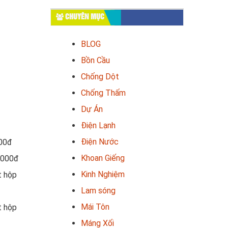
CHUYÊN MỤC
BLOG
Bồn Cầu
Chống Dột
Chống Thấm
Dự Án
Điện Lạnh
Điện Nước
000đ
Khoan Giếng
.000đ
Kinh Nghiệm
t hộp
Lam sóng
Mái Tôn
t hộp
Máng Xối