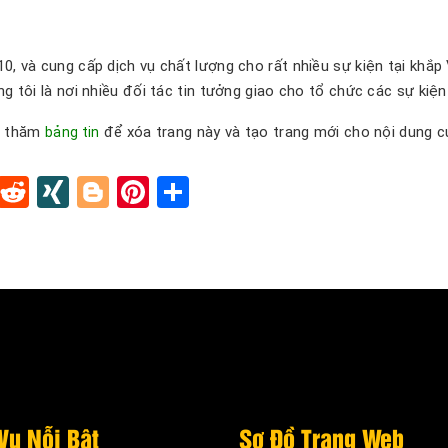
, và cung cấp dịch vụ chất lượng cho rất nhiều sự kiện tại khắp 
 tôi là nơi nhiều đối tác tin tưởng giao cho tổ chức các sự kiện 
é thăm
để xóa trang này và tạo trang mới cho nội dung củ
bảng tin
In
tapaper
Tumblr
Reddit
XING
Blogger
Pinterest
Share
Vụ Nỗi Bật
Sơ Đồ Trang Web