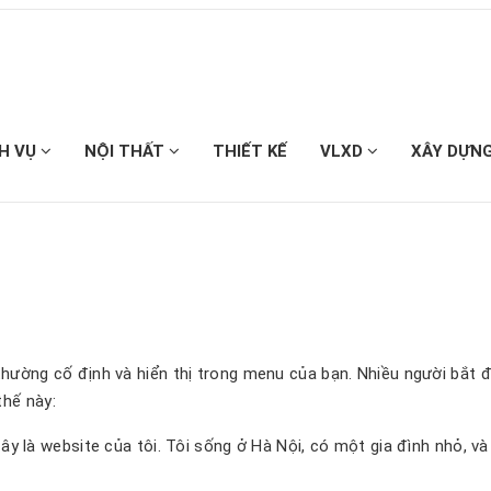
CH VỤ
NỘI THẤT
THIẾT KẾ
VLXD
XÂY DỰN
 thường cố định và hiển thị trong menu của bạn. Nhiều người bắt đầ
thế này:
ây là website của tôi. Tôi sống ở Hà Nội, có một gia đình nhỏ, v