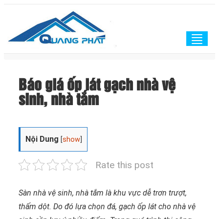
Togg
navig
Báo giá ốp lát gạch nhà vệ
sinh, nhà tắm
Nội Dung
[
show
]
Rate this post
Sàn nhà vệ sinh, nhà tắm là khu vực dễ trơn trượt,
thấm dột. Do đó lựa chọn đá, gạch ốp lát cho nhà vệ