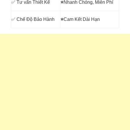
✅ Tư vấn Thiết Kế
⭐
Nhanh Chóng, Miễn Phí
✅ Chế Độ Bảo Hành
⭐
Cam Kết Dài Hạn