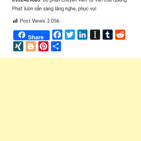
Phát luôn sẵn sàng lắng nghe, phục vụ!
Post Views:
2.056
Facebook
Twitter
LinkedIn
Instapap
Tumbl
Red
Share
XING
Blogger
Pinterest
Share