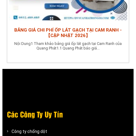
BẢNG GIÁ CHI PHÍ ỐP LÁT GẠCH TẠI CAM RANH -
【CẬP NHẬT 2026】
Nội Dung1 Tham khảo bảng giá ốp lát gạch tại Cam Ranh của
Quang Phát1.1 Quang Phát báo giá...
Các Công Ty Uy Tín
Công ty chống dột