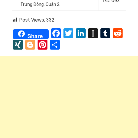
742 092
Trưng Đông, Quận 2
Post Views:
332
Facebook
Twitter
LinkedIn
Instapap
Tumbl
Red
Share
XING
Blogger
Pinterest
Share