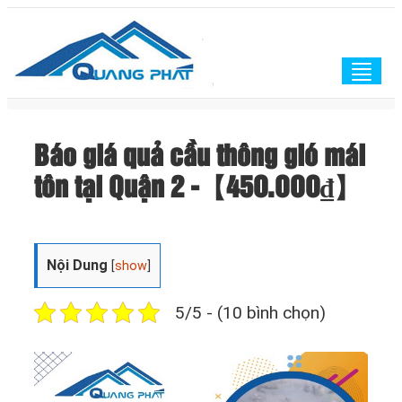
Togg
navig
Báo giá quả cầu thông gió mái
tôn tại Quận 2 -【45O.OOO₫】
Nội Dung
[
show
]
5/5 - (10 bình chọn)