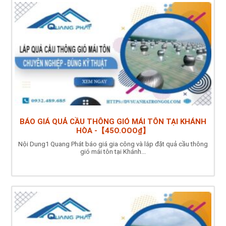
BÁO GIÁ QUẢ CẦU THÔNG GIÓ MÁI TÔN TẠI KHÁNH
HÒA -【45O.OOO₫】
Nội Dung1 Quang Phát báo giá gia công và lắp đặt quả cầu thông
gió mái tôn tại Khánh...