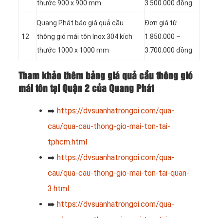
thước 900 x 900 mm
3.500.000 đồng
Quang Phát báo giá quả cầu
Đơn giá từ
12
thông gió mái tôn Inox 304 kích
1.850.000 –
thước 1000 x 1000 mm
3.700.000 đồng
Tham khảo thêm bảng giá quả cầu thông gió
mái tôn tại Quận 2 của Quang Phát
➡️
https://dvsuanhatrongoi.com/qua-
cau/qua-cau-thong-gio-mai-ton-tai-
tphcm.html
➡️
https://dvsuanhatrongoi.com/qua-
cau/qua-cau-thong-gio-mai-ton-tai-quan-
3.html
➡️
https://dvsuanhatrongoi.com/qua-