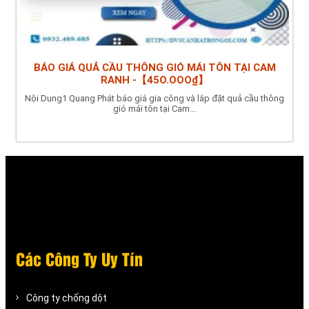
BÁO GIÁ QUẢ CẦU THÔNG GIÓ MÁI TÔN TẠI CAM
RANH -【45O.OOO₫】
Nội Dung1 Quang Phát báo giá gia công và lắp đặt quả cầu thông
gió mái tôn tại Cam...
Các Công Ty Uy Tín
Công ty chống dột