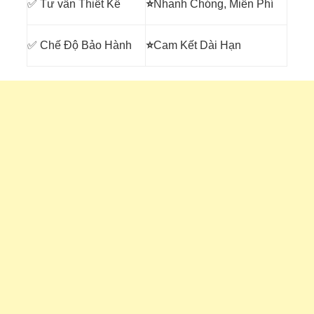
✅ Tư vấn Thiết Kế
⭐
Nhanh Chóng, Miễn Phí
✅ Chế Độ Bảo Hành
⭐
Cam Kết Dài Hạn