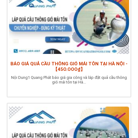
BÁO GIÁ QUẢ CẦU THÔNG GIÓ MÁI TÔN TẠI HÀ NỘI -
【45O.OOO₫】
Nội Dung1 Quang Phát báo giá gia công và lắp đặt quả cầu thông
gió mái tôn tại Hà...