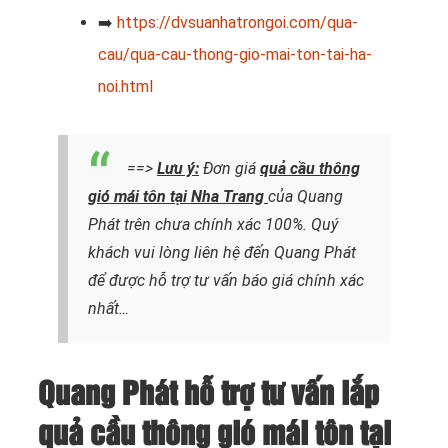
➡️
https://dvsuanhatrongoi.com/qua-
cau/qua-cau-thong-gio-mai-ton-tai-ha-
noi.html
==>
Lưu ý:
Đơn giá
quả cầu thông
gió mái tôn tại Nha Trang
của Quang
Phát trên chưa chính xác 100%. Quý
khách vui lòng liên hệ đến Quang Phát
để được hỗ trợ tư vấn báo giá chính xác
nhất…
Quang Phát hỗ trợ tư vấn lắp
quả cầu thông gió mái tôn tại