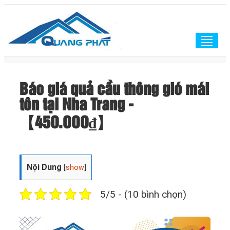
Togg
navig
Báo giá quả cầu thông gió mái
tôn tại Nha Trang -
【45O.OOO₫】
Nội Dung
[
show
]
5/5 - (10 bình chọn)