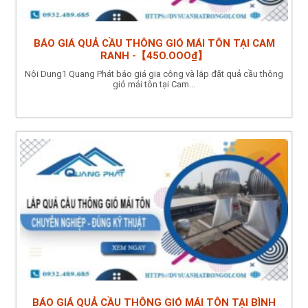
BÁO GIÁ QUẢ CẦU THÔNG GIÓ MÁI TÔN TẠI CAM
RANH -【45O.OOO₫】
Nội Dung1 Quang Phát báo giá gia công và lắp đặt quả cầu thông
gió mái tôn tại Cam...
BÁO GIÁ QUẢ CẦU THÔNG GIÓ MÁI TÔN TẠI BÌNH