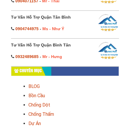
0904071157
-
Mr - Thái
Tư Vấn Hỗ Trợ Quận Tân Bình
0904744975
-
Ms - Như Ý
Tư Vấn Hỗ Trợ Quận Bình Tân
0932489685
-
Mr - Hưng
CHUYÊN MỤC
BLOG
Bồn Cầu
Chống Dột
Chống Thấm
Dự Án