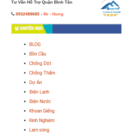
Tư Vấn Hỗ Trợ Quận Bình Tân
0932489685
-
Mr - Hưng
CHUYÊN MỤC
BLOG
Bồn Cầu
Chống Dột
Chống Thấm
Dự Án
Điện Lạnh
Điện Nước
Khoan Giếng
Kinh Nghiệm
Lam sóng