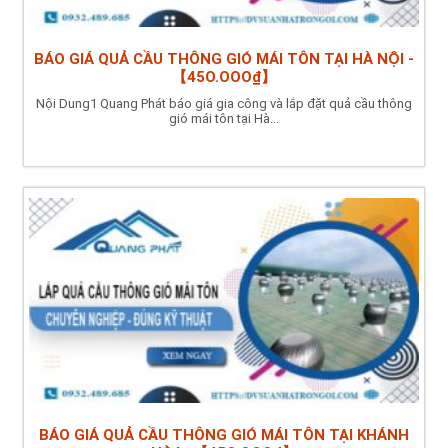
BÁO GIÁ QUẢ CẦU THÔNG GIÓ MÁI TÔN TẠI HÀ NỘI -
【45O.OOO₫】
Nội Dung1 Quang Phát báo giá gia công và lắp đặt quả cầu thông
gió mái tôn tại Hà...
BÁO GIÁ QUẢ CẦU THÔNG GIÓ MÁI TÔN TẠI KHÁNH