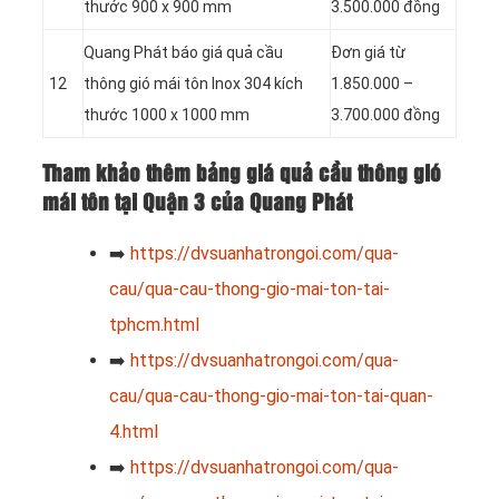
thước 900 x 900 mm
3.500.000 đồng
Quang Phát báo giá quả cầu
Đơn giá từ
12
thông gió mái tôn Inox 304 kích
1.850.000 –
thước 1000 x 1000 mm
3.700.000 đồng
Tham khảo thêm bảng giá quả cầu thông gió
mái tôn tại Quận 3 của Quang Phát
➡️
https://dvsuanhatrongoi.com/qua-
cau/qua-cau-thong-gio-mai-ton-tai-
tphcm.html
➡️
https://dvsuanhatrongoi.com/qua-
cau/qua-cau-thong-gio-mai-ton-tai-quan-
4.html
➡️
https://dvsuanhatrongoi.com/qua-