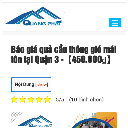
Togg
navig
Báo giá quả cầu thông gió mái
tôn tại Quận 3 -【45O.OOO₫】
Nội Dung
[
show
]
5/5 - (10 bình chọn)