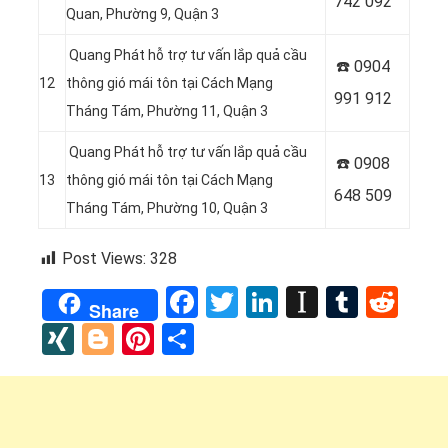
742 092
Quan, Phường 9, Quận 3
Quang Phát hỗ trợ tư vấn lắp quả cầu
☎️ 0
904
12
thông gió mái tôn tại Cách Mạng
991 912
Tháng Tám, Phường 11, Quận 3
Quang Phát hỗ trợ tư vấn lắp quả cầu
☎️ 0
908
13
thông gió mái tôn tại Cách Mạng
648 509
Tháng Tám, Phường 10, Quận 3
Post Views:
328
Facebook
Twitter
LinkedIn
Instapap
Tumbl
Red
Share
XING
Blogger
Pinterest
Share