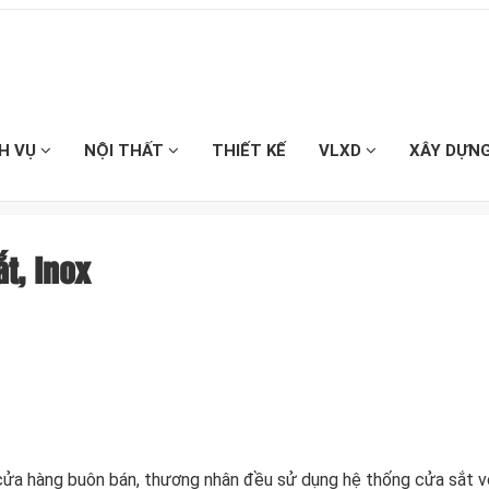
CH VỤ
NỘI THẤT
THIẾT KẾ
VLXD
XÂY DỰN
t, Inox
c cửa hàng buôn bán, thương nhân đều sử dụng hệ thống cửa sắt v