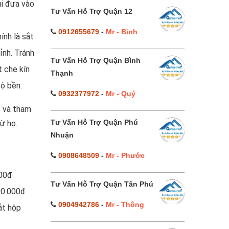
hi đưa vào
Tư Vấn Hỗ Trợ Quận 12
0912655679
-
Mr - Bình
ính là sắt
ỉnh. Tránh
Tư Vấn Hỗ Trợ Quận Bình
t che kín
Thạnh
độ bền.
0932377972
-
Mr - Quý
t và tham
Tư Vấn Hỗ Trợ Quận Phú
ừ họ.
Nhuận
0908648509
-
Mr - Phước
000đ
Tư Vấn Hỗ Trợ Quận Tân Phú
00.000đ
0904942786
-
Mr - Thông
ắt hộp