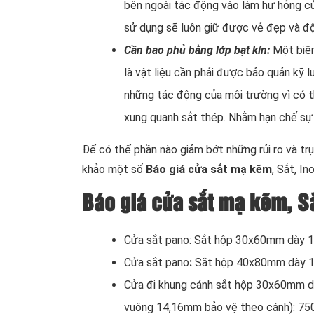
bên ngoài tác động vào làm hư hỏng cửa
sử dụng sẽ luôn giữ được vẻ đẹp và độ
Cần bao phủ bằng lớp bạt kín
:
Một biện
là vật liệu cần phải được bảo quản kỹ 
những tác động của môi trường vì có th
xung quanh sắt thép. Nhằm hạn chế sự t
Để có thể phần nào giảm bớt những rủi ro và tr
khảo một số
Báo giá cửa sắt mạ kẽm
, Sắt, I
Báo giá cửa sắt mạ kẽm, Sắ
Cửa sắt pano: Sắt hộp 30x60mm dày 1.
Cửa sắt pano
:
Sắt hộp 40x80mm dày 1.
Cửa đi khung cánh sắt hộp 30x60mm 
vuông 14,16mm bảo vệ theo cánh): 75