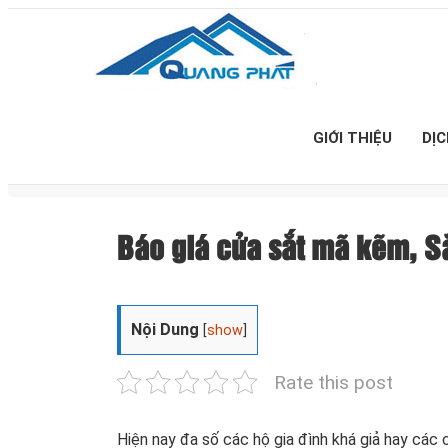
GIỚI THIỆU
DỊ
Báo giá cửa sắt mã kẽm, Sắ
Nội Dung
[
show
]
Rate this post
Hiện nay đa số các hộ gia đình khá giả hay cá