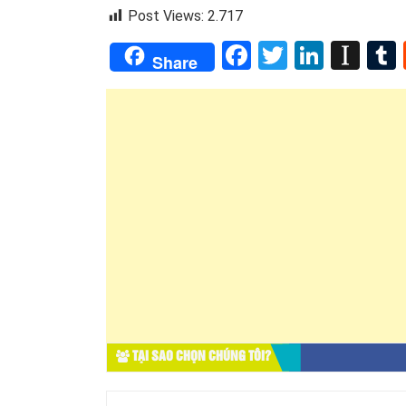
Post Views:
2.717
Facebook
Twitter
Linked
Ins
Share
TẠI SAO CHỌN CHÚNG TÔI?