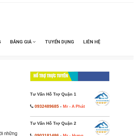
G
BẢNG GIÁ
TUYỂN DỤNG
LIÊN HỆ
HỔ TRỢ TRỰC TUYẾN
Tư Vấn Hỗ Trợ Quận 1
0932489685
-
Mr - A Phát
Tư Vấn Hỗ Trợ Quận 2
ới những
0903181486
-
Mr - Hưng