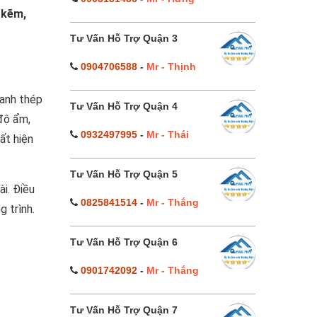
 kẽm,
Tư Vấn Hỗ Trợ Quận 3
0904706588
-
Mr - Thịnh
hanh thép
Tư Vấn Hỗ Trợ Quận 4
 độ ẩm,
0932497995
-
Mr - Thái
ất hiện
Tư Vấn Hỗ Trợ Quận 5
i. Điều
0825841514
-
Mr - Thắng
 trình.
Tư Vấn Hỗ Trợ Quận 6
0901742092
-
Mr - Thắng
Tư Vấn Hỗ Trợ Quận 7