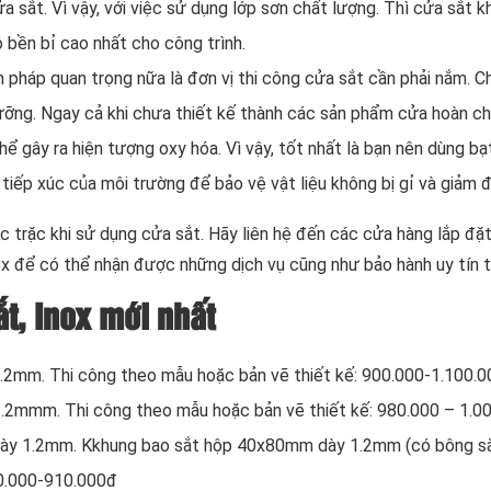
 sắt. Vì vậy, với việc sử dụng lớp sơn chất lượng. Thì cửa sắt k
 bền bỉ cao nhất cho công trình.
 pháp quan trọng nữa là đơn vị thi công cửa sắt cần phải nắm. Ch
lưỡng. Ngay cả khi chưa thiết kế thành các sản phẩm cửa hoàn ch
ể gây ra hiện tượng oxy hóa. Vì vậy, tốt nhất là bạn nên dùng bạ
iếp xúc của môi trường để bảo vệ vật liệu không bị gỉ và giảm 
ục trặc khi sử dụng cửa sắt. Hãy liên hệ đến các cửa hàng lắp đặ
nox để có thể nhận được những dịch vụ cũng như bảo hành uy tín t
t, Inox mới nhất
2mm. Thi công theo mẫu hoặc bản vẽ thiết kế: 900.000-1.100.
2mmm. Thi công theo mẫu hoặc bản vẽ thiết kế: 980.000 – 1.0
dày 1.2mm. Kkhung bao sắt hộp 40x80mm dày 1.2mm (có bông s
0.000-910.000đ