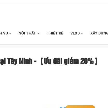
CH VỤ
NỘI THẤT
THIẾT KẾ
VLXD
XÂY DỰN
 tại Tây Ninh -【Ưu đãi giảm 20%】