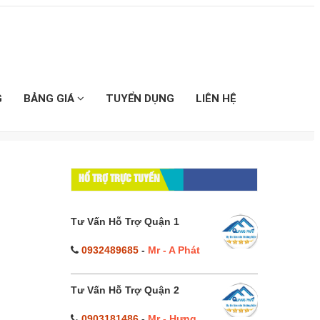
G
BẢNG GIÁ
TUYỂN DỤNG
LIÊN HỆ
HỔ TRỢ TRỰC TUYẾN
Tư Vấn Hỗ Trợ Quận 1
0932489685
-
Mr - A Phát
Tư Vấn Hỗ Trợ Quận 2
0903181486
-
Mr - Hưng