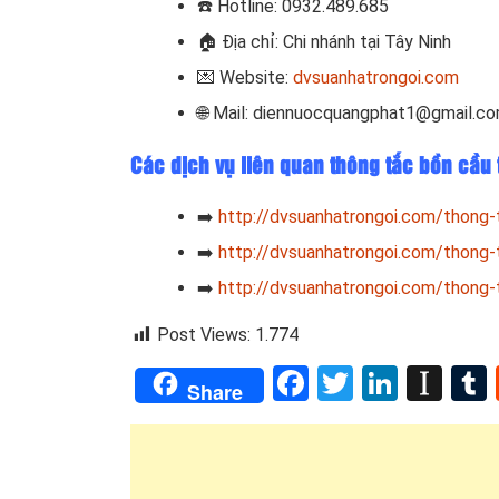
☎️ Hotline: 0932.489.685
🏠 Địa chỉ: Chi nhánh tại Tây Ninh
💌 Website:
dvsuanhatrongoi.com
🌐 Mail: diennuocquangphat1@gmail.c
Các dịch vụ liên quan thông tắc bồn cầu 
➡️
http://dvsuanhatrongoi.com/thong-
➡️
http://dvsuanhatrongoi.com/thong-
➡️
http://dvsuanhatrongoi.com/thong-
Post Views:
1.774
Facebook
Twitter
Linked
Ins
Share