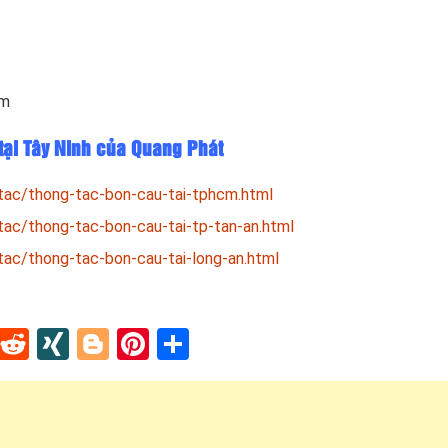
om
tại Tây Ninh của Quang Phát
tac/thong-tac-bon-cau-tai-tphcm.html
tac/thong-tac-bon-cau-tai-tp-tan-an.html
tac/thong-tac-bon-cau-tai-long-an.html
In
tapaper
Tumblr
Reddit
XING
Blogger
Pinterest
Share