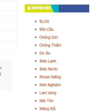
CHUYÊN MỤC
BLOG
Bồn Cầu
Chống Dột
Chống Thấm
Dự Án
Điện Lạnh
m
Điện Nước
ể
Khoan Giếng
Kinh Nghiệm
Lam sóng
Mái Tôn
Máng Xối