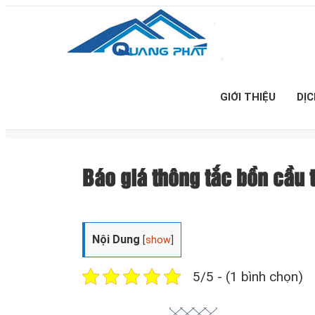
GIỚI THIỆU
DỊ
Báo giá thông tắc bồn cầu
Nội Dung
[
show
]
5/5 - (1 bình chọn)