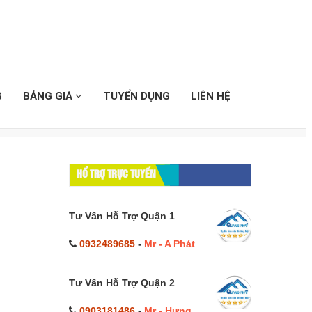
G
BẢNG GIÁ
TUYỂN DỤNG
LIÊN HỆ
HỔ TRỢ TRỰC TUYẾN
Tư Vấn Hỗ Trợ Quận 1
0932489685
-
Mr - A Phát
Tư Vấn Hỗ Trợ Quận 2
0903181486
-
Mr - Hưng