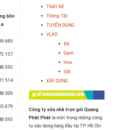
Thiết Kế
Thông Tắc
ng bồn
La
TUYỂN DỤNG
VLXD
89 685
Đá
Gạch
72 157
Inox
48 593
Sắt
81 514
XÂY DỰNG
48 509
VỀ DVSUANHATRONGOI.COM
55 679
Công ty sửa nhà trọn gói Quang
Phát Phát
là một trong những công
48 593
ty xây dựng hàng đầu tại TP Hồ Chí