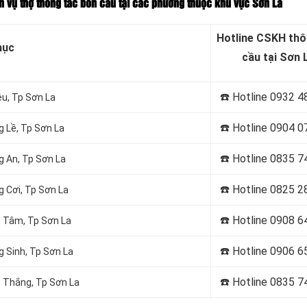
ch vụ thợ thông tắc bồn cầu tại các phường thuộc khu vực Sơn La
Hotline CSKH thô
mục
cầu tại Sơn 
☎️ Hotline 0932 4
ệu, Tp Sơn La
☎️ Hotline 0904 0
g Lề, Tp Sơn La
☎️ Hotline 0835 7
g An, Tp Sơn La
☎️ Hotline 0
825 2
g Cơi, Tp Sơn La
☎️ Hotline 0
908 6
t Tâm, Tp Sơn La
☎️ Hotline 0906 6
g Sinh, Tp Sơn La
☎️ Hotline 0
835 7
t Thắng, Tp Sơn La