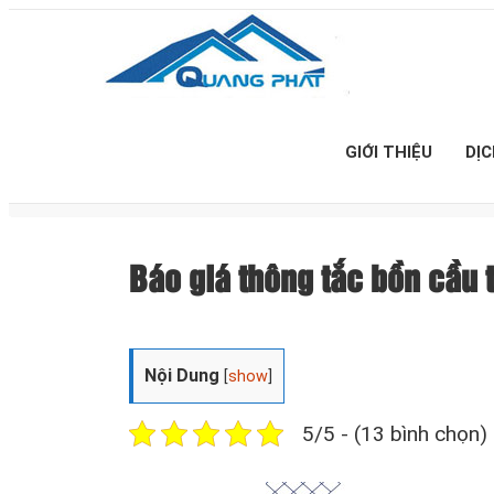
GIỚI THIỆU
DỊ
Báo giá thông tắc bồn cầu
Nội Dung
[
show
]
5/5 - (13 bình chọn)