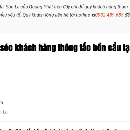
tại Sơn La của Quang Phát trên đây chỉ để quý khách hàng tham
iều yếu tố. Quý khách lòng liên hệ tới hotline
☎️
0932.489.685
để
sóc khách hàng thông tắc bồn cầu tạ
om
n La