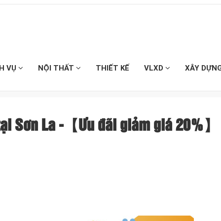
CH VỤ
NỘI THẤT
THIẾT KẾ
VLXD
XÂY DỰN
 tại Sơn La -【Ưu đãi giảm giá 20%】