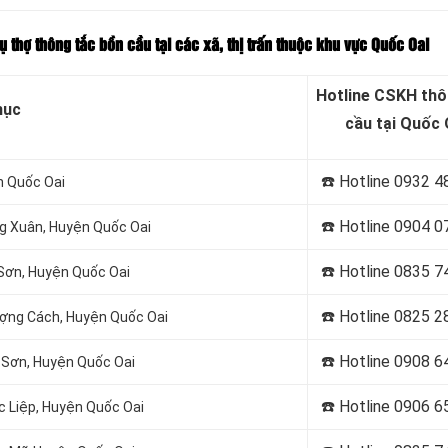
ụ thợ thông tắc bồn cầu tại các xã, thị trấn thuộc khu vực Quốc Oai
Hotline CSKH thô
mục
cầu tại Quốc 
☎️ Hotline 0932 4
n Quốc Oai
☎️ Hotline 0904 0
ng Xuân, Huyện Quốc Oai
☎️ Hotline 0835 7
 Sơn, Huyện Quốc Oai
☎️ Hotline 0
825 2
ượng Cách, Huyện Quốc Oai
☎️ Hotline 0
908 6
n Sơn, Huyện Quốc Oai
☎️ Hotline 0906 6
c Liệp, Huyện Quốc Oai