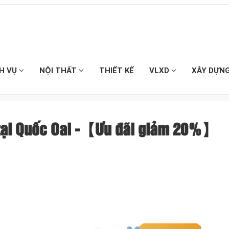
CH VỤ
NỘI THẤT
THIẾT KẾ
VLXD
XÂY DỰN
u tại Quốc Oai -【Ưu đãi giảm 20%】