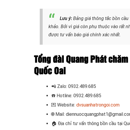
Lưu ý:
Bảng giá thông tắc bồn cầu 
khảo. Bởi vì giá còn phụ thuộc vào rất nh
được tư vấn báo giá chính xác nhất.
Tổng đài Quang Phát chăm 
Quốc Oai
📲
Zalo: 0932.489.685
☎️ Hotline: 0932.489.685
💌 Website:
dvsuanhatrongoi.com
🌐 Mail: diennuocquangphat1@gmail.c
🏠 Địa chỉ tư vấn thông bồn cầu tại Qu