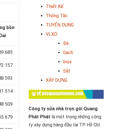
Thiết Kế
Thông Tắc
TUYỂN DỤNG
ng bồn
VLXD
Oai
Đá
89 685
Gạch
Inox
72 157
Sắt
48 593
XÂY DỰNG
81 514
VỀ DVSUANHATRONGOI.COM
48 509
Công ty sửa nhà trọn gói Quang
Phát Phát
là một trong những công
55 679
ty xây dựng hàng đầu tại TP Hồ Chí