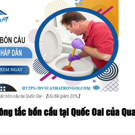
 tắc bồn cầu tại Quốc Oai -【Ưu đãi giảm 20%】
ông tắc bồn cầu tại Quốc Oai của Qu