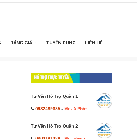
G
BẢNG GIÁ
TUYỂN DỤNG
LIÊN HỆ
HỔ TRỢ TRỰC TUYẾN
Tư Vấn Hỗ Trợ Quận 1
0932489685
-
Mr - A Phát
Tư Vấn Hỗ Trợ Quận 2
0903181486
-
Mr - Hưng