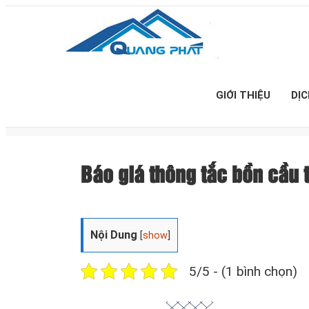
GIỚI THIỆU
DỊ
Báo giá thông tắc bồn cầ
Nội Dung
[
show
]
5/5 - (1 bình chọn)