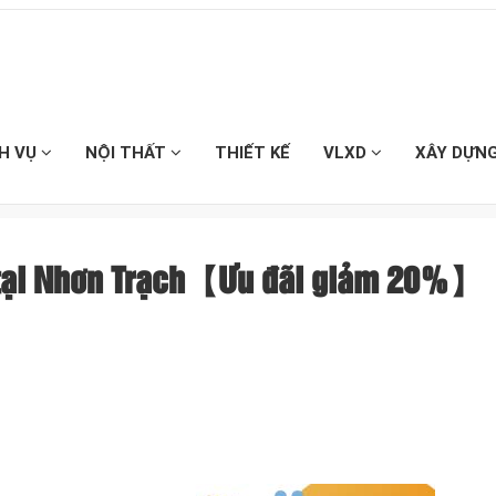
CH VỤ
NỘI THẤT
THIẾT KẾ
VLXD
XÂY DỰN
u tại Nhơn Trạch【Ưu đãi giảm 20%】