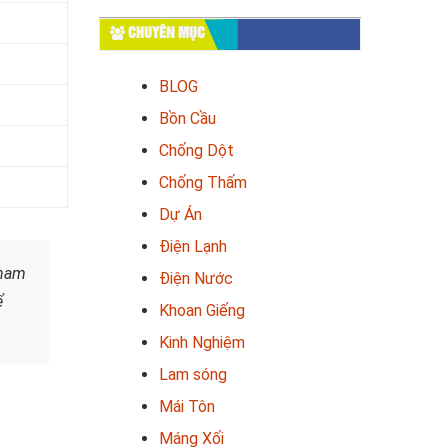
CHUYÊN MỤC
BLOG
Bồn Cầu
Chống Dột
Chống Thấm
Dự Án
Điện Lạnh
tham
Điện Nước
ể
Khoan Giếng
Kinh Nghiệm
Lam sóng
Mái Tôn
Máng Xối