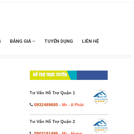
G
BẢNG GIÁ
TUYỂN DỤNG
LIÊN HỆ
HỔ TRỢ TRỰC TUYẾN
Tư Vấn Hỗ Trợ Quận 1
0932489685
-
Mr - A Phát
Tư Vấn Hỗ Trợ Quận 2
0903181486
-
Mr - Hưng