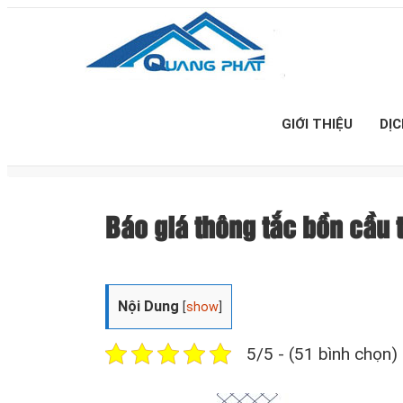
GIỚI THIỆU
DỊ
Báo giá thông tắc bồn cầ
Nội Dung
[
show
]
5/5 - (51 bình chọn)