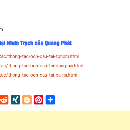
om
 tại Nhơn Trạch của Quang Phát
tac/thong-tac-bon-cau-tai-tphcm.html
tac/thong-tac-bon-cau-tai-dong-nai.html
ac/thong-tac-bon-cau-tai-ba-ria.html
In
tapaper
Tumblr
Reddit
XING
Blogger
Pinterest
Share