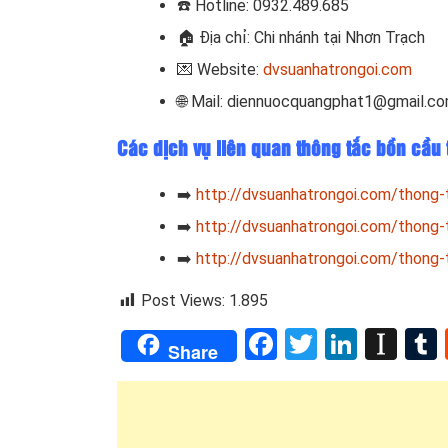
☎️ Hotline: 0932.489.685
🏠 Địa chỉ: Chi nhánh tại Nhơn Trạch
💌 Website:
dvsuanhatrongoi.com
🌐 Mail: diennuocquangphat1@gmail.c
Các dịch vụ liên quan thông tắc bồn cầu
➡️
http://dvsuanhatrongoi.com/thong-
➡️
http://dvsuanhatrongoi.com/thong-
➡️
http://dvsuanhatrongoi.com/thong-t
Post Views:
1.895
Facebook
Twitter
Linked
Ins
Share