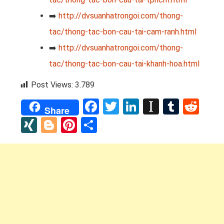
➡️
http://dvsuanhatrongoi.com/thong-
tac/thong-tac-bon-cau-tai-cam-ranh.html
➡️
http://dvsuanhatrongoi.com/thong-
tac/thong-tac-bon-cau-tai-khanh-hoa.html
Post Views:
3.789
Facebook
Twitter
LinkedIn
Instapap
Tumbl
Red
Share
XING
Blogger
Pinterest
Share