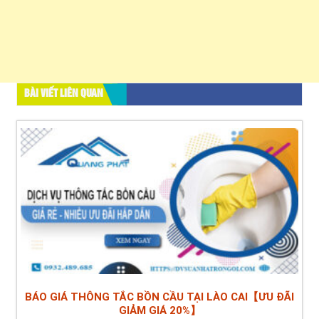
BÀI VIẾT LIÊN QUAN
BÁO GIÁ THÔNG TẮC BỒN CẦU TẠI LÀO CAI【ƯU ĐÃI
GIẢM GIÁ 20%】