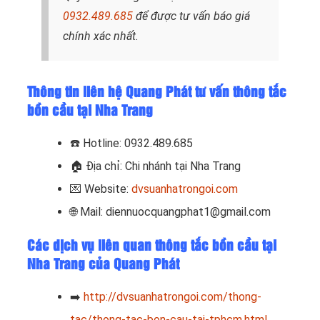
0932.489.685
để được tư vấn báo giá
chính xác nhất.
Thông tin liên hệ Quang Phát tư vấn thông tắc
bồn cầu tại Nha Trang
☎️ Hotline: 0932.489.685
🏠 Địa chỉ: Chi nhánh tại Nha Trang
💌 Website:
dvsuanhatrongoi.com
🌐 Mail: diennuocquangphat1@gmail.com
Các dịch vụ liên quan thông tắc bồn cầu tại
Nha Trang của Quang Phát
➡️
http://dvsuanhatrongoi.com/thong-
tac/thong-tac-bon-cau-tai-tphcm.html