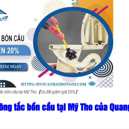
 tắc bồn cầu tại Mỹ Tho【Ưu đãi giảm giá 20%】
ông tắc bồn cầu tại Mỹ Tho của Quan