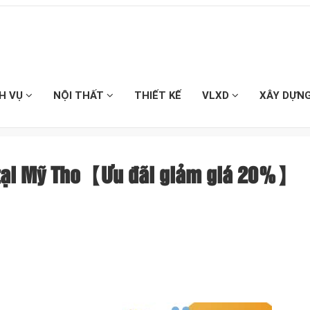
CH VỤ
NỘI THẤT
THIẾT KẾ
VLXD
XÂY DỰN
u tại Mỹ Tho【Ưu đãi giảm giá 20%】