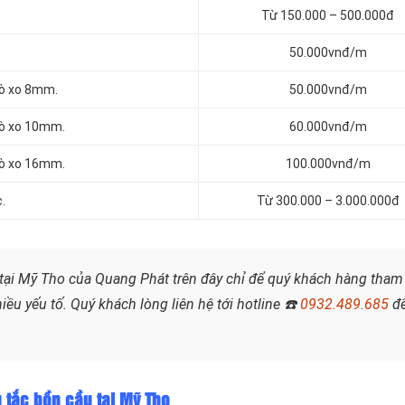
Từ 150.000 – 500.000đ
50.000vnđ/m
lò xo 8mm.
50.000vnđ/m
lò xo 10mm.
60.000vnđ/m
lò xo 16mm.
100.000vnđ/m
.
Từ 300.000 – 3.000.000đ
tại Mỹ Tho của Quang Phát trên đây chỉ để quý khách hàng tham
iều yếu tố. Quý khách lòng liên hệ tới hotline
☎️
0932.489.685
đ
g tắc bồn cầu tại Mỹ Tho