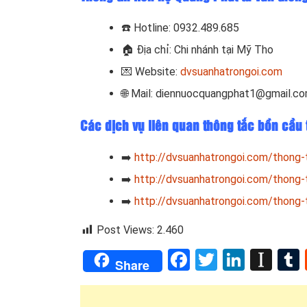
☎️ Hotline: 0932.489.685
🏠 Địa chỉ: Chi nhánh tại Mỹ Tho
💌 Website:
dvsuanhatrongoi.com
🌐 Mail: diennuocquangphat1@gmail.c
Các dịch vụ liên quan thông tắc bồn cầu
➡️
http://dvsuanhatrongoi.com/thong-
➡️
http://dvsuanhatrongoi.com/thong-
➡️
http://dvsuanhatrongoi.com/thong-
Post Views:
2.460
Facebook
Twitter
Linked
Ins
Share