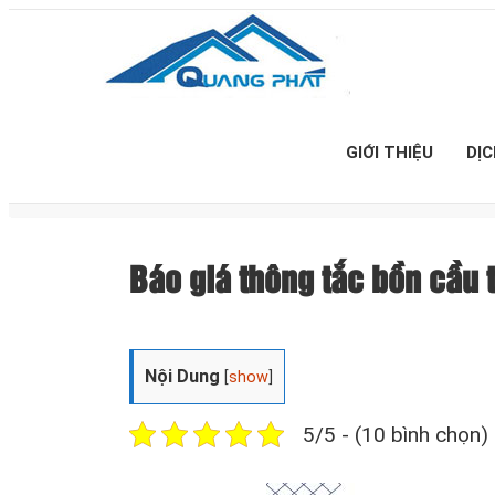
GIỚI THIỆU
DỊ
Báo giá thông tắc bồn cầ
Nội Dung
[
show
]
5/5 - (10 bình chọn)