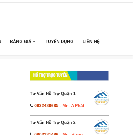
G
BẢNG GIÁ
TUYỂN DỤNG
LIÊN HỆ
HỔ TRỢ TRỰC TUYẾN
Tư Vấn Hỗ Trợ Quận 1
0932489685
-
Mr - A Phát
Tư Vấn Hỗ Trợ Quận 2
0903181486
-
Mr - Hưng