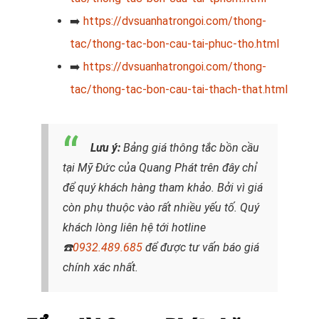
➡️
https://dvsuanhatrongoi.com/thong-
tac/thong-tac-bon-cau-tai-phuc-tho.html
➡️
https://dvsuanhatrongoi.com/thong-
tac/thong-tac-bon-cau-tai-thach-that.html
Lưu ý:
Bảng giá thông tắc bồn cầu
tại Mỹ Đức của Quang Phát trên đây chỉ
để quý khách hàng tham khảo. Bởi vì giá
còn phụ thuộc vào rất nhiều yếu tố. Quý
khách lòng liên hệ tới hotline
☎️
0932.489.685
để được tư vấn báo giá
chính xác nhất.