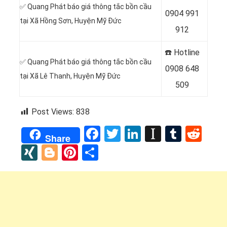
✅ Quang Phát báo giá thông tắc bồn cầu
0
904 991
tại Xã Hồng Sơn, Huyện Mỹ Đức
912
☎️ Hotline
✅ Quang Phát báo giá thông tắc bồn cầu
0
908 648
tại Xã Lê Thanh, Huyện Mỹ Đức
509
Post Views:
838
Facebook
Twitter
LinkedIn
Instapap
Tumbl
Red
Share
XING
Blogger
Pinterest
Share