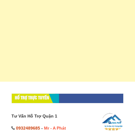
HỔ TRỢ TRỰC TUYẾN
Tư Vấn Hỗ Trợ Quận 1
0932489685
-
Mr - A Phát