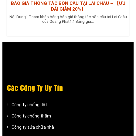
BÁO GIÁ THÔNG TẮC BỒN CẦU TẠI LAI CHÂU – 【ƯU
ĐÃI GIẢM 20%】
Nội Dung1 Tham khảo bảng báo giá thông tắc bồn cầu tại Lai Châu
của Quang Phát1.1 Bảng giá...
Các Công Ty Uy Tín
Công ty chống dột
Công ty chống thấm
Công ty sửa chữa nhà