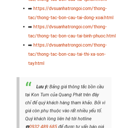
➡️
https://dvsuanhatrongoi.com/thong-
tac/thong-tac-bon-cau-tai-dong-xoai.html
➡️
https://dvsuanhatrongoi.com/thong-
tac/thong-tac-bon-cau-tai-binh-phuoc.html
➡️
https://dvsuanhatrongoi.com/thong-
tac/thong-tac-bon-cau-tai-thi-xa-son-
tay.html
Lưu ý:
Bảng giá thông tắc bồn cầu
tại Kon Tum của Quang Phát trên đây
chỉ để quý khách hàng tham khảo. Bởi vì
giá còn phụ thuộc vào rất nhiều yếu tố.
Quý khách lòng liên hệ tới hotline
☎️
0932.489.685
để được tư vấn báo giá