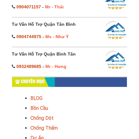
0904071157
-
Mr - Thái
Tư Vấn Hỗ Trợ Quận Tân Bình
0904744975
-
Ms - Như Ý
Tư Vấn Hỗ Trợ Quận Bình Tân
0932489685
-
Mr - Hưng
CHUYÊN MỤC
BLOG
Bồn Cầu
Chống Dột
Chống Thấm
Dự Án