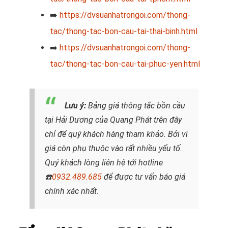
➡️
https://dvsuanhatrongoi.com/thong-
tac/thong-tac-bon-cau-tai-thai-binh.html
➡️
https://dvsuanhatrongoi.com/thong-
tac/thong-tac-bon-cau-tai-phuc-yen.html
Lưu ý:
Bảng giá thông tắc bồn cầu
tại Hải Dương của Quang Phát trên đây
chỉ để quý khách hàng tham khảo. Bởi vì
giá còn phụ thuộc vào rất nhiều yếu tố.
Quý khách lòng liên hệ tới hotline
☎️
0932.489.685
để được tư vấn báo giá
chính xác nhất.