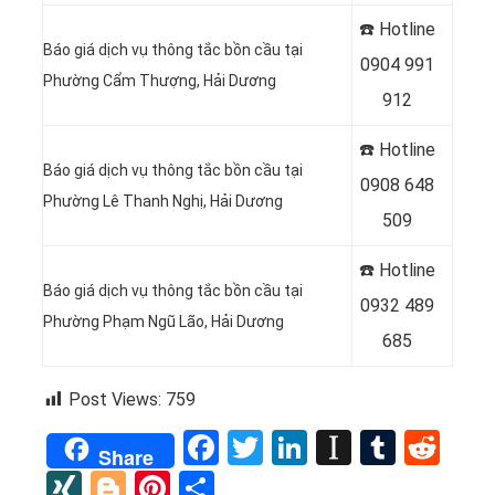
☎️ Hotline
Báo giá dịch vụ thông tắc bồn cầu tại
0
904 991
Phường Cẩm Thượng, Hải Dương
912
☎️ Hotline
Báo giá dịch vụ thông tắc bồn cầu tại
0
908 648
Phường Lê Thanh Nghị, Hải Dương
509
☎️ Hotline
Báo giá dịch vụ thông tắc bồn cầu tại
0932 489
Phường Phạm Ngũ Lão, Hải Dương
685
Post Views:
759
Facebook
Twitter
LinkedIn
Instapap
Tumbl
Red
Share
XING
Blogger
Pinterest
Share