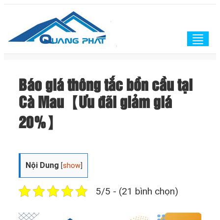
Togg
navig
Báo giá thông tắc bồn cầu tại
Cà Mau【Ưu đãi giảm giá
20%】
Nội Dung
[
show
]
5/5 - (21 bình chọn)