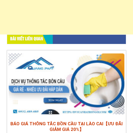
BÀI VIẾT LIÊN QUAN
BÁO GIÁ THÔNG TẮC BỒN CẦU TẠI LÀO CAI【ƯU ĐÃI
GIẢM GIÁ 20%】