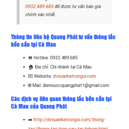
0932.489.685
để được tư vấn báo giá
chính xác nhất.
Thông tin liên hệ Quang Phát tư vấn thông tắc
bồn cầu tại Cà Mau
☎️ Hotline: 0932.489.685
🏠 Địa chỉ: Chi nhánh tại Cà Mau
💌 Website:
dvsuanhatrongoi.com
🌐 Mail: diennuocquangphat1@gmail.com
Các dịch vụ liên quan thông tắc bồn cầu tại
Cà Mau của Quang Phát
➡️
http://dvsuanhatrongoi.com/thong-
tac/thong-tac-bon-cau-tai-tphcm.html