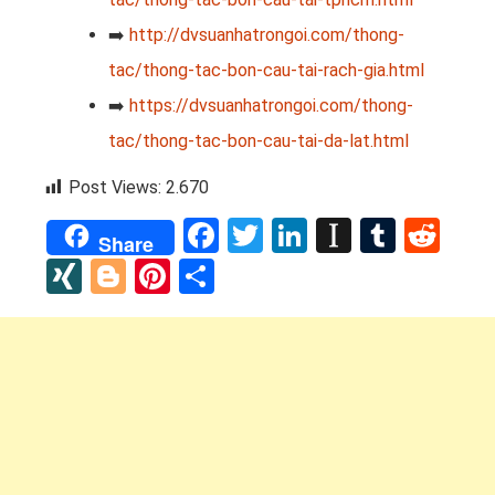
➡️
http://dvsuanhatrongoi.com/thong-
tac/thong-tac-bon-cau-tai-rach-gia.html
➡️
https://dvsuanhatrongoi.com/thong-
tac/thong-tac-bon-cau-tai-da-lat.html
Post Views:
2.670
Facebook
Twitter
LinkedIn
Instapap
Tumbl
Red
Share
XING
Blogger
Pinterest
Share