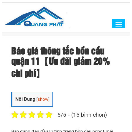
Togg
navig
Báo giá thông tắc bồn cầu
quận 11【Ưu đãi giảm 20%
chi phí】
Nội Dung
[
show
]
5/5 - (15 bình chọn)
Bạn đang đau đầu vì tình trạng bồn cầu nghẹt mãi