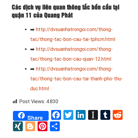
Các dịch vụ liên quan thông tắc bồn cầu tại
quận 11 của Quang Phát
➡️
http://dvsuanhatrongoi.com/thong-
tac/thong-tac-bon-cau-tai-tphcm.html
➡️
http://dvsuanhatrongoi.com/thong-
tac/thong-tac-bon-cau-quan-12.html
➡️
http://dvsuanhatrongoi.com/thong-
tac/thong-tac-bon-cau-tai-thanh-pho-thu-
duc.html
Post Views:
4.830
Facebook
Twitter
LinkedIn
Instapap
Tumbl
Red
Share
XING
Blogger
Pinterest
Share