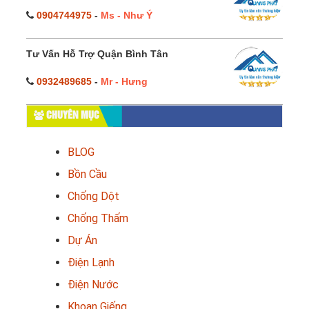
0904744975
-
Ms - Như Ý
Tư Vấn Hỗ Trợ Quận Bình Tân
0932489685
-
Mr - Hưng
CHUYÊN MỤC
BLOG
Bồn Cầu
Chống Dột
Chống Thấm
Dự Án
Điện Lạnh
Điện Nước
Khoan Giếng