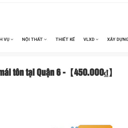
CH VỤ
NỘI THẤT
THIẾT KẾ
VLXD
XÂY DỰN
 mái tôn tại Quận 6 -【45O.OOO₫】