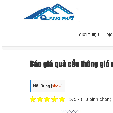
GIỚI THIỆU
DỊ
Báo giá quả cầu thông gió
Nội Dung
[
show
]
5/5 - (10 bình chọn)