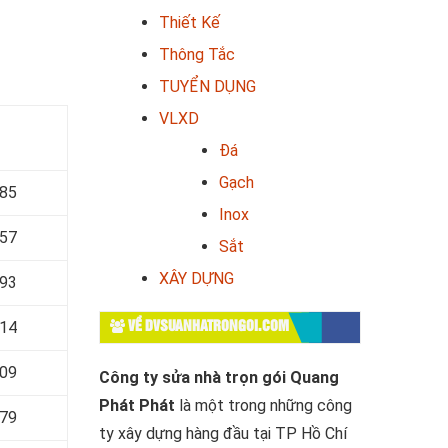
Thiết Kế
Thông Tắc
TUYỂN DỤNG
VLXD
Đá
Gạch
685
Inox
157
Sắt
XÂY DỰNG
593
514
VỀ DVSUANHATRONGOI.COM
509
Công ty sửa nhà trọn gói Quang
Phát Phát
là một trong những công
679
ty xây dựng hàng đầu tại TP Hồ Chí