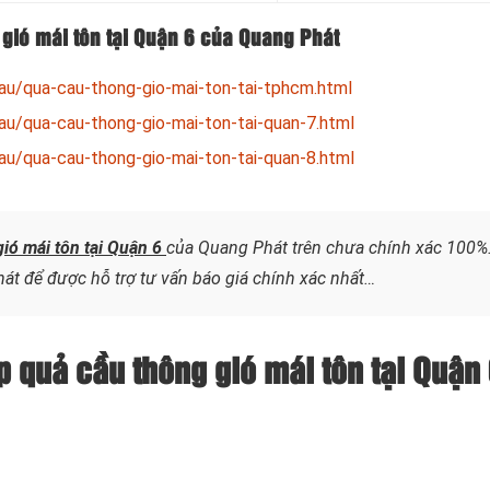
gió mái tôn tại Quận 6 của Quang Phát
au/qua-cau-thong-gio-mai-ton-tai-tphcm.html
au/qua-cau-thong-gio-mai-ton-tai-quan-7.html
au/qua-cau-thong-gio-mai-ton-tai-quan-8.html
ió mái tôn tại Quận 6
của Quang Phát trên chưa chính xác 100%
át để được hỗ trợ tư vấn báo giá chính xác nhất…
p quả cầu thông gió mái tôn tại Quận