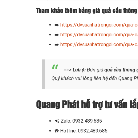
Tham khảo thêm bảng giá quả cầu thông 
➡️
https://dvsuanhatrongoi.com/qua-c
➡️
https://dvsuanhatrongoi.com/qua-c
➡️
https://dvsuanhatrongoi.com/qua-c
==>
Lưu ý:
Đơn giá
quả cầu thông g
Quý khách vui lòng liên hệ đến Quang Ph
Quang Phát hỗ trợ tư vấn lắ
📲 Zalo: 0932.489.685
☎️ Hotline: 0932.489.685