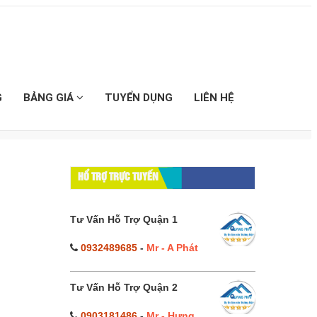
G
BẢNG GIÁ
TUYỂN DỤNG
LIÊN HỆ
HỔ TRỢ TRỰC TUYẾN
Tư Vấn Hỗ Trợ Quận 1
0932489685
-
Mr - A Phát
Tư Vấn Hỗ Trợ Quận 2
0903181486
-
Mr - Hưng