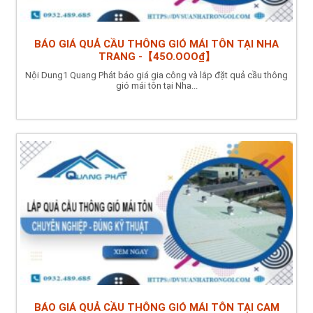
BÁO GIÁ QUẢ CẦU THÔNG GIÓ MÁI TÔN TẠI NHA
TRANG -【45O.OOO₫】
Nội Dung1 Quang Phát báo giá gia công và lắp đặt quả cầu thông
gió mái tôn tại Nha...
BÁO GIÁ QUẢ CẦU THÔNG GIÓ MÁI TÔN TẠI CAM