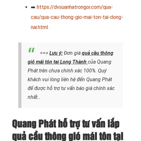
➡️
https://dvsuanhatrongoi.com/qua-
cau/qua-cau-thong-gio-mai-ton-tai-dong-
nai.html
==>
Lưu ý:
Đơn giá
quả cầu thông
gió mái tôn tại Long Thành
của Quang
Phát trên chưa chính xác 100%. Quý
khách vui lòng liên hệ đến Quang Phát
để được hỗ trợ tư vấn báo giá chính xác
nhất…
Quang Phát hỗ trợ tư vấn lắp
quả cầu thông gió mái tôn tại