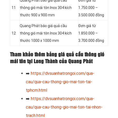
Quang Phát báo giá quả cầu
Đơn giá từ
11
thông gió mái tôn Inox 304 kích
1.750.000 –
thước 900 x 900 mm
3.500.000 đồng
Quang Phát báo giá quả cầu
Đơn giá từ
12
thông gió mái tôn Inox 304 kích
1.850.000 –
thước 1000 x 1000 mm
3.700.000 đồng
Tham khảo thêm bảng giá quả cầu thông gió
mái tôn tại Long Thành của Quang Phát
➡️
https://dvsuanhatrongoi.com/qua-
cau/qua-cau-thong-gio-mai-ton-tai-
tphcm.html
➡️
https://dvsuanhatrongoi.com/qua-
cau/qua-cau-thong-gio-mai-ton-tai-nhon-
trach.html