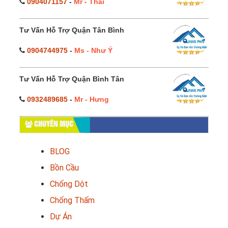
0904071157
-
Mr - Thái
Tư Vấn Hỗ Trợ Quận Tân Bình
0904744975
-
Ms - Như Ý
Tư Vấn Hỗ Trợ Quận Bình Tân
0932489685
-
Mr - Hưng
CHUYÊN MỤC
BLOG
Bồn Cầu
Chống Dột
Chống Thấm
Dự Án