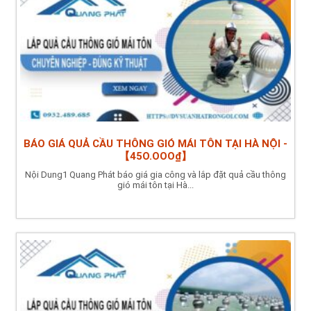
BÁO GIÁ QUẢ CẦU THÔNG GIÓ MÁI TÔN TẠI HÀ NỘI -
【45O.OOO₫】
Nội Dung1 Quang Phát báo giá gia công và lắp đặt quả cầu thông
gió mái tôn tại Hà...