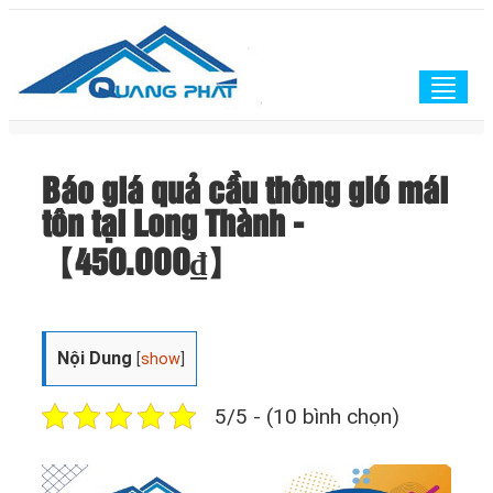
Togg
navig
Báo giá quả cầu thông gió mái
tôn tại Long Thành -
【45O.OOO₫】
Nội Dung
[
show
]
5/5 - (10 bình chọn)