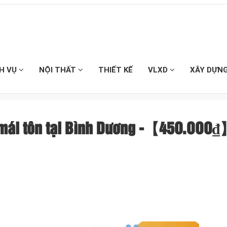
CH VỤ
NỘI THẤT
THIẾT KẾ
VLXD
XÂY DỰN
ó mái tôn tại Bình Dương -【45O.OOO