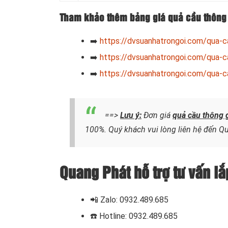
Tham khảo thêm bảng giá quả cầu thông 
➡️
https://dvsuanhatrongoi.com/qua-c
➡️
https://dvsuanhatrongoi.com/qua-c
➡️
https://dvsuanhatrongoi.com/qua-c
==>
Lưu ý:
Đơn giá
quả cầu thông 
100%. Quý khách vui lòng liên hệ đến Qu
Quang Phát hỗ trợ tư vấn l
📲 Zalo: 0932.489.685
☎️ Hotline: 0932.489.685