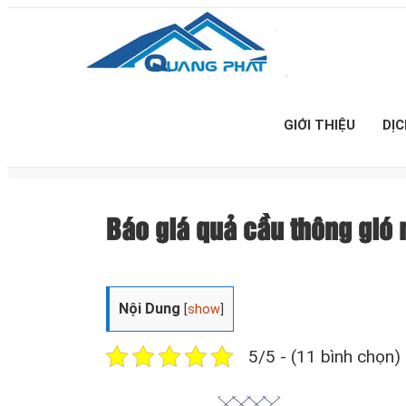
GIỚI THIỆU
DỊ
Báo giá quả cầu thông gi
Nội Dung
[
show
]
5/5 - (11 bình chọn)