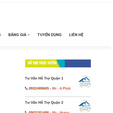
G
BẢNG GIÁ
TUYỂN DỤNG
LIÊN HỆ
₫】
HỔ TRỢ TRỰC TUYẾN
Tư Vấn Hỗ Trợ Quận 1
0932489685
-
Mr - A Phát
Tư Vấn Hỗ Trợ Quận 2
0903181486
-
Mr - Hưng