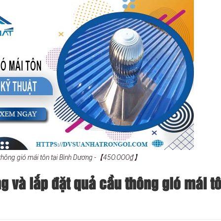
 thông gió mái tôn tại Bình Dương -【45O.OOO₫】
 và lắp đặt quả cầu thông gió mái tô