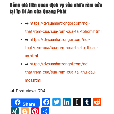
Bảng giá liên quan dịch vụ sửa chữa rèm cửa
tại Tp Dĩ An của Quang Phát
➡️
https://dvsuanhatrongoi.com/noi-
that/rem-cua/sua-rem-cua-tai-tphcm.html
➡️
https://dvsuanhatrongoi.com/noi-
that/rem-cua/sua-rem-cua-tai-tp-thuan-
an.html
➡️
https://dvsuanhatrongoi.com/noi-
that/rem-cua/sua-rem-cua-tai-thu-dau-
mot.html
Post Views:
704
Facebook
Twitter
LinkedIn
Instapap
Tumbl
Red
Share
XING
Blogger
Pinterest
Share