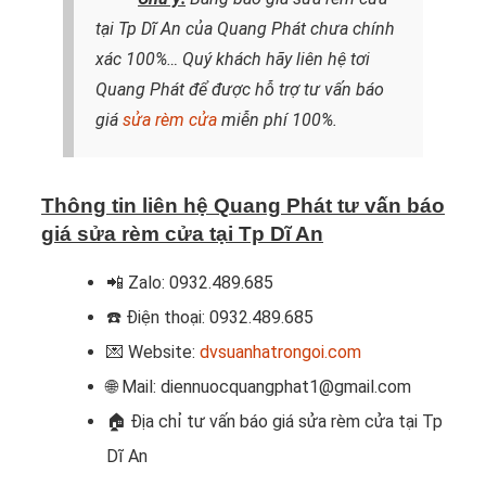
tại Tp Dĩ An của Quang Phát chưa chính
xác 100%…
Quý khách hãy liên hệ tơi
Quang Phát
để được hỗ trợ tư vấn báo
giá
sửa rèm cửa
miễn phí 100%.
Thông tin liên hệ Quang Phát tư vấn báo
giá sửa rèm cửa tại Tp Dĩ An
📲 Zalo: 0932.489.685
☎️ Điện thoại: 0932.489.685
💌 Website:
dvsuanhatrongoi.com
🌐 Mail: diennuocquangphat1@gmail.com
🏠 Địa chỉ tư vấn báo giá sửa rèm cửa tại Tp
Dĩ An