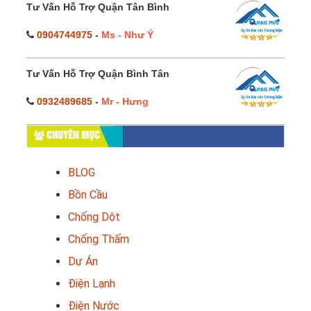
Tư Vấn Hỗ Trợ Quận Tân Bình
0904744975
-
Ms - Như Ý
Tư Vấn Hỗ Trợ Quận Bình Tân
0932489685
-
Mr - Hưng
CHUYÊN MỤC
BLOG
Bồn Cầu
Chống Dột
Chống Thấm
Dự Án
Điện Lạnh
Điện Nước