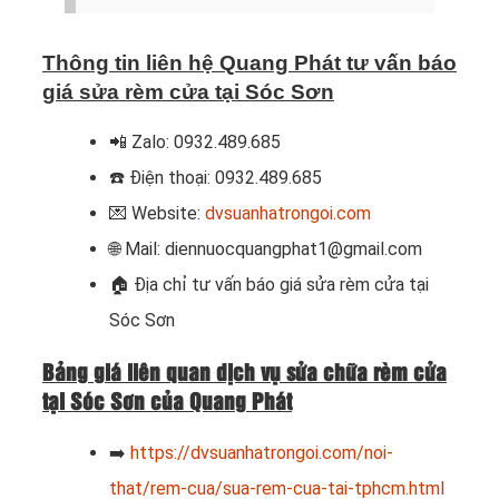
Thông tin liên hệ Quang Phát tư vấn báo
giá sửa rèm cửa tại Sóc Sơn
📲 Zalo: 0932.489.685
☎️ Điện thoại: 0932.489.685
💌 Website:
dvsuanhatrongoi.com
🌐 Mail: diennuocquangphat1@gmail.com
🏠 Địa chỉ tư vấn báo giá sửa rèm cửa tại
Sóc Sơn
Bảng giá liên quan dịch vụ sửa chữa rèm cửa
tại Sóc Sơn của Quang Phát
➡️
https://dvsuanhatrongoi.com/noi-
that/rem-cua/sua-rem-cua-tai-tphcm.html