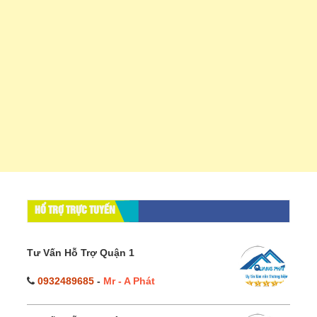
HỔ TRỢ TRỰC TUYẾN
Tư Vấn Hỗ Trợ Quận 1
0932489685
-
Mr - A Phát