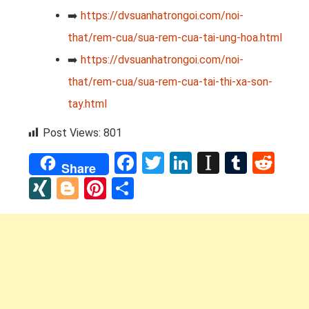
➡️
https://dvsuanhatrongoi.com/noi-
that/rem-cua/sua-rem-cua-tai-ung-hoa.html
➡️
https://dvsuanhatrongoi.com/noi-
that/rem-cua/sua-rem-cua-tai-thi-xa-son-
tay.html
Post Views:
801
Facebook
Twitter
LinkedIn
Instapap
Tumbl
Red
Share
XING
Blogger
Pinterest
Share