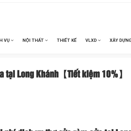
CH VỤ
NỘI THẤT
THIẾT KẾ
VLXD
XÂY DỰN
cửa tại Long Khánh【Tiết kiệm 10%】