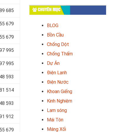
89 685
CHUYÊN MỤC
55 679
BLOG
Bồn Cầu
55 679
Chống Dột
97 995
Chống Thấm
Dự Án
97 995
Điện Lạnh
48 593
Điện Nước
81 514
Khoan Giếng
Kinh Nghiệm
48 593
Lam sóng
91 912
Mái Tôn
Máng Xối
655 679