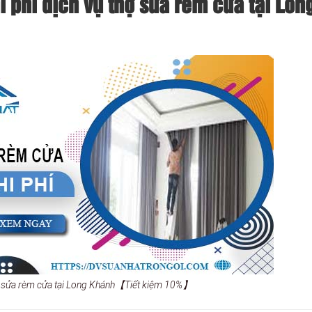
 phí dịch vụ thợ sửa rèm cửa tại Lon
ụ sửa rèm cửa tại Long Khánh【Tiết kiệm 10%】