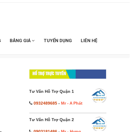
G
BẢNG GIÁ
TUYỂN DỤNG
LIÊN HỆ
HỔ TRỢ TRỰC TUYẾN
Tư Vấn Hỗ Trợ Quận 1
0932489685
-
Mr - A Phát
Tư Vấn Hỗ Trợ Quận 2
0903181486
-
Mr - Hưng