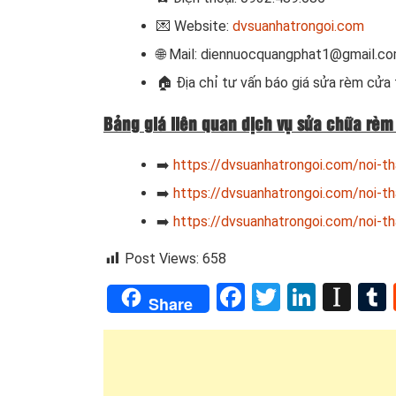
💌 Website:
dvsuanhatrongoi.com
🌐 Mail: diennuocquangphat1@gmail.c
🏠 Địa chỉ tư vấn báo giá sửa rèm cửa
Bảng giá liên quan dịch vụ sửa chữa rèm
➡️
https://dvsuanhatrongoi.com/noi-t
➡️
https://dvsuanhatrongoi.com/noi-t
➡️
https://dvsuanhatrongoi.com/noi-t
Post Views:
658
Facebook
Twitter
Linked
Ins
Share