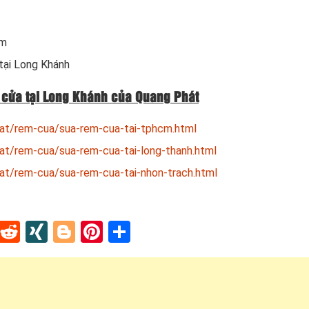
om
 tại Long Khánh
 cửa tại Long Khánh của Quang Phát
hat/rem-cua/sua-rem-cua-tai-tphcm.html
hat/rem-cua/sua-rem-cua-tai-long-thanh.html
hat/rem-cua/sua-rem-cua-tai-nhon-trach.html
In
tapaper
Tumblr
Reddit
XING
Blogger
Pinterest
Share