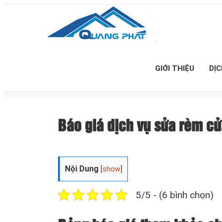
GIỚI THIỆU
DỊ
Báo giá dịch vụ sửa rèm 
Nội Dung
[
show
]
5/5 - (6 bình chọn)