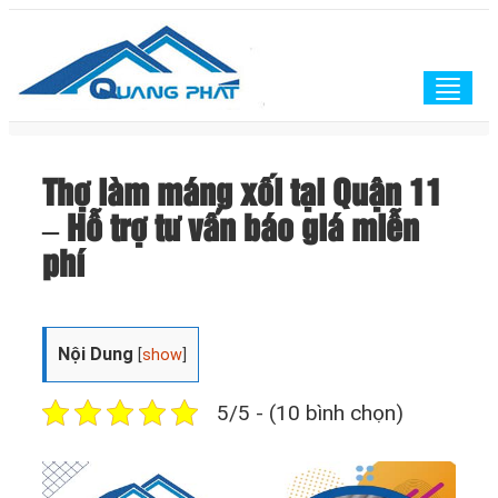
Togg
navig
Thợ làm máng xối tại Quận 11
– Hỗ trợ tư vấn báo giá miễn
phí
Nội Dung
[
show
]
5/5 - (10 bình chọn)