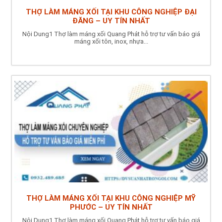
THỢ LÀM MÁNG XỐI TẠI KHU CÔNG NGHIỆP ĐẠI
ĐĂNG – UY TÍN NHẤT
Nội Dung1 Thợ làm máng xối Quang Phát hỗ trợ tư vấn báo giá
máng xối tôn, inox, nhựa...
THỢ LÀM MÁNG XỐI TẠI KHU CÔNG NGHIỆP MỸ
PHƯỚC – UY TÍN NHẤT
Nội Dung1 Thợ làm máng xối Quang Phát hỗ trợ tư vấn báo giá