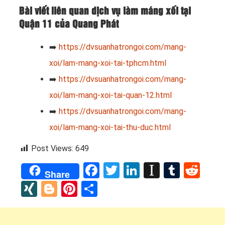
Bài viết liên quan dịch vụ làm máng xối tại
Quận 11 của Quang Phát
➡️
https://dvsuanhatrongoi.com/mang-
xoi/lam-mang-xoi-tai-tphcm.html
➡️
https://dvsuanhatrongoi.com/mang-
xoi/lam-mang-xoi-tai-quan-12.html
➡️
https://dvsuanhatrongoi.com/mang-
xoi/lam-mang-xoi-tai-thu-duc.html
Post Views:
649
Facebook
Twitter
LinkedIn
Instapap
Tumbl
Red
Share
XING
Blogger
Pinterest
Share