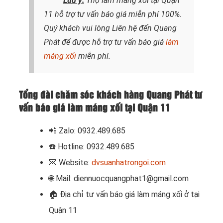
Lưu ý:
Thợ làm máng xối tại Quận
11 hỗ trợ tư vấn báo giá miễn phí 100%.
Quý khách vui lòng
Liên hệ
đến Quang
Phát để được hỗ trợ tư vấn báo giá
làm
máng xối
miễn phí.
Tổng đài chăm sóc khách hàng Quang Phát tư
vấn báo giá làm máng xối tại Quận 11
📲 Zalo: 0932.489.685
☎️ Hotline: 0932.489.685
💌 Website:
dvsuanhatrongoi.com
🌐 Mail: diennuocquangphat1@gmail.com
🏠
Địa chỉ tư vấn báo giá làm máng xối ở tại
Quận 11