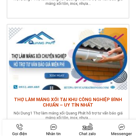
máng xối tôn, inox, nhựa...
THỢ LÀM MÁNG XỐI TẠI KHU CÔNG NGHIỆP BÌNH
CHUẨN – UY TÍN NHẤT
Nội Dung1 Thợ làm máng xối Quang Phát hỗ trợ tư vấn báo giá
máng xối tôn, inox, nhựa...
Gọi điện
Nhắn tin
Chat zalo
Messenger