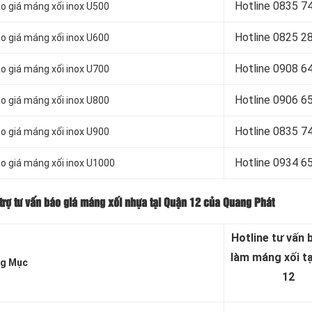
Hotline 0835 7
o giá máng xối inox U500
Hotline 0
825 2
o giá máng xối inox U600
Hotline 0
908 6
o giá máng xối inox U700
Hotline 0906 6
o giá máng xối inox U800
Hotline 0
835 7
o giá máng xối inox U900
Hotline 0
934 6
o giá máng xối inox U1000
rợ tư vấn báo giá máng xối nhựa tại Quận 12 của Quang Phát
Hotline tư vấn 
làm máng xối t
g Mục
12