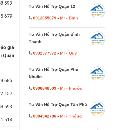
48 593
Tư Vấn Hỗ Trợ Quận 12
55 679
0912655679
-
Mr - Bình
Tư Vấn Hỗ Trợ Quận Bình
Thạnh
báo
giá
0932377972
-
Mr - Quý
ại Quận
Tư Vấn Hỗ Trợ Quận Phú
Nhuận
89 685
0908648509
-
Mr - Phước
72 157
Tư Vấn Hỗ Trợ Quận Tân Phú
48 593
0904942786
-
Mr - Thông
81 514