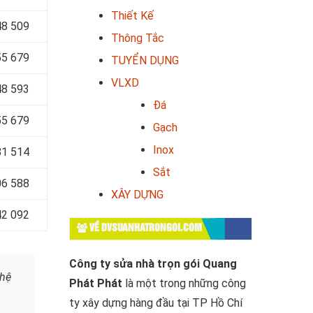
Thiết Kế
48 509
Thông Tắc
55 679
TUYỂN DỤNG
VLXD
48 593
Đá
55 679
Gạch
Inox
81 514
Sắt
06 588
XÂY DỰNG
42 092
VỀ DVSUANHATRONGOI.COM
Công ty sửa nhà trọn gói Quang
 hệ
Phát Phát
là một trong những công
ty xây dựng hàng đầu tại TP Hồ Chí