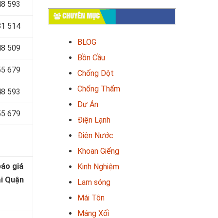
48 593
CHUYÊN MỤC
81 514
BLOG
48 509
Bồn Cầu
55 679
Chống Dột
Chống Thấm
48 593
Dự Án
55 679
Điện Lạnh
Điện Nước
Khoan Giếng
báo
giá
Kinh Nghiệm
ại Quận
Lam sóng
Mái Tôn
Máng Xối