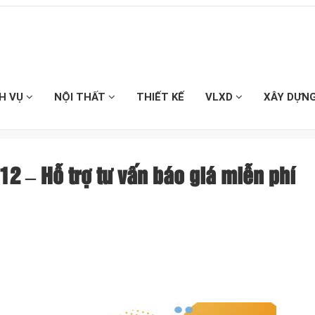
CH VỤ
NỘI THẤT
THIẾT KẾ
VLXD
XÂY DỰN
12 – Hỗ trợ tư vấn báo giá miễn phí