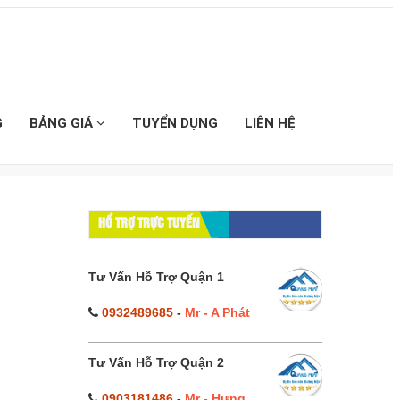
G
BẢNG GIÁ
TUYỂN DỤNG
LIÊN HỆ
HỔ TRỢ TRỰC TUYẾN
Tư Vấn Hỗ Trợ Quận 1
0932489685
-
Mr - A Phát
Tư Vấn Hỗ Trợ Quận 2
0903181486
-
Mr - Hưng