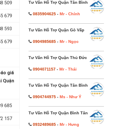
Tư Vấn Hỗ Trợ Quận Tân Bình
48 509
0835904625
-
Mr - Chính
55 679
48 593
Tư Vấn Hỗ Trợ Quận Gò Vấp
55 679
0904985685
-
Mr - Ngọc
Tư Vấn Hỗ Trợ Quận Thủ Đức
0904071157
-
Mr - Thái
báo
giá
ại Quận
Tư Vấn Hỗ Trợ Quận Tân Bình
0904744975
-
Ms - Như Ý
89 685
Tư Vấn Hỗ Trợ Quận Bình Tân
72 157
0932489685
-
Mr - Hưng