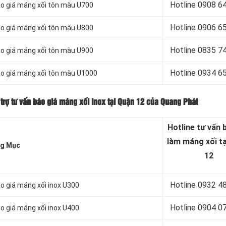
Hotline 0
908 6
áo giá máng xối tôn màu U700
Hotline 0906 6
áo giá máng xối tôn màu U800
Hotline 0
835 7
áo giá máng xối tôn màu U900
Hotline 0
934 6
áo giá máng xối tôn màu U1000
rợ tư vấn báo giá máng xối inox tại Quận 12 của Quang Phát
Hotline tư vấn 
làm máng xối t
g Mục
12
Hotline 0932 4
o giá máng xối inox U300
Hotline 0904 0
o giá máng xối inox U400