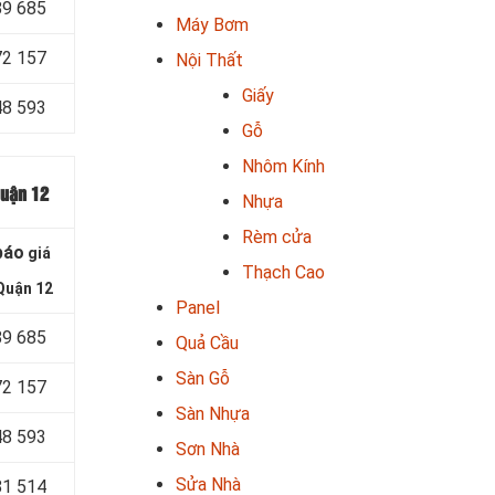
89 685
Máy Bơm
72 157
Nội Thất
Giấy
48 593
Gỗ
Nhôm Kính
Quận 12
Nhựa
Rèm cửa
báo
giá
Thạch Cao
Quận 12
Panel
89 685
Quả Cầu
Sàn Gỗ
72 157
Sàn Nhựa
48 593
Sơn Nhà
Sửa Nhà
81 514