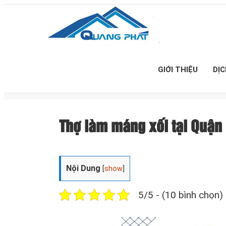
GIỚI THIỆU
DỊ
Thợ làm máng xối tại Quận 
Nội Dung
[
show
]
5/5 - (10 bình chọn)