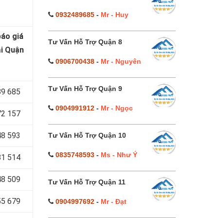
0932489685
-
Mr - Huy
báo
giá
Tư Vấn Hỗ Trợ Quận 8
ại Quận
0906700438
-
Mr - Nguyên
Tư Vấn Hỗ Trợ Quận 9
89 685
0904991912
-
Mr - Ngọc
72 157
48 593
Tư Vấn Hỗ Trợ Quận 10
0835748593
-
Ms - Như Ý
81 514
48 509
Tư Vấn Hỗ Trợ Quận 11
55 679
0904997692
-
Mr - Đạt