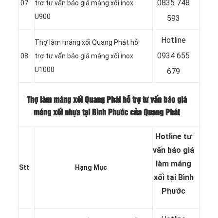
0
835 748
07
trợ tư vấn báo giá máng xối inox
U900
593
Hotline
Thợ làm máng xối Quang Phát hỗ
0
934 655
08
trợ tư vấn báo giá máng xối inox
U1000
679
Thợ làm máng xối Quang Phát hỗ trợ tư vấn báo giá
máng xối nhựa tại Bình Phước của Quang Phát
Hotline tư
vấn báo
giá
làm máng
Stt
Hạng Mục
xối tại Bình
Phước