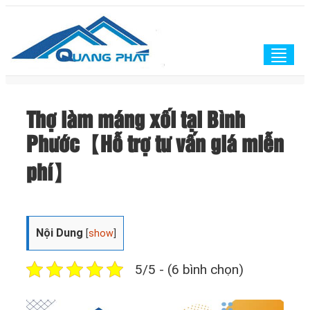
Togg
navig
Thợ làm máng xối tại Bình
Phước【Hỗ trợ tư vấn giá miễn
phí】
Nội Dung
[
show
]
5/5 - (6 bình chọn)