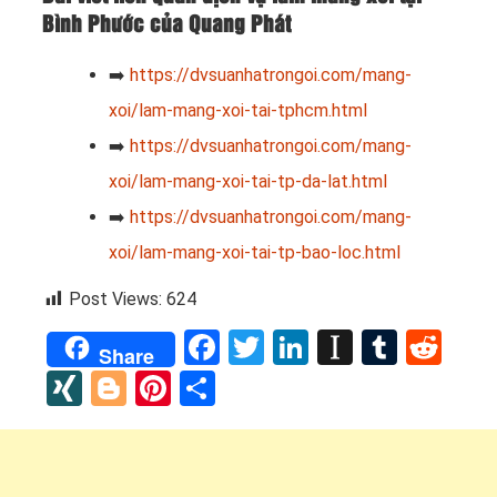
Bình Phước của Quang Phát
➡️
https://dvsuanhatrongoi.com/mang-
xoi/lam-mang-xoi-tai-tphcm.html
➡️
https://dvsuanhatrongoi.com/mang-
xoi/lam-mang-xoi-tai-tp-da-lat.html
➡️
https://dvsuanhatrongoi.com/mang-
xoi/lam-mang-xoi-tai-tp-bao-loc.html
Post Views:
624
Facebook
Twitter
LinkedIn
Instapap
Tumbl
Red
Share
XING
Blogger
Pinterest
Share