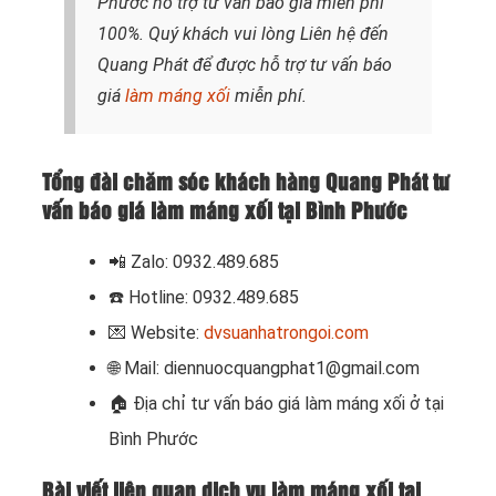
Phước hỗ trợ tư vấn báo giá miễn phí
100%. Quý khách vui lòng
Liên hệ
đến
Quang Phát để được hỗ trợ tư vấn báo
giá
làm máng xối
miễn phí.
Tổng đài chăm sóc khách hàng Quang Phát tư
vấn báo giá làm máng xối tại Bình Phước
📲 Zalo: 0932.489.685
☎️ Hotline: 0932.489.685
💌 Website:
dvsuanhatrongoi.com
🌐 Mail: diennuocquangphat1@gmail.com
🏠
Địa chỉ tư vấn báo giá làm máng xối ở tại
Bình Phước
Bài viết liên quan dịch vụ làm máng xối tại