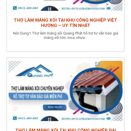
THỢ LÀM MÁNG XỐI TẠI KHU CÔNG NGHIỆP VIỆT
HƯƠNG – UY TÍN NHẤT
Nội Dung1 Thợ làm máng xối Quang Phát hỗ trợ tư vấn báo giá
máng xối tôn, inox, nhựa...
THỢ LÀM MÁNG XỐI TẠI KHU CÔNG NGHIỆP ĐẠI