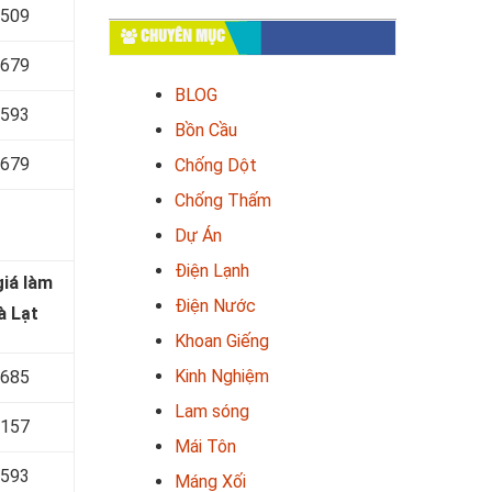
 509
CHUYÊN MỤC
 679
BLOG
 593
Bồn Cầu
 679
Chống Dột
Chống Thấm
Dự Án
Điện Lạnh
iá làm
Điện Nước
à Lạt
Khoan Giếng
Kinh Nghiệm
 685
Lam sóng
 157
Mái Tôn
 593
Máng Xối