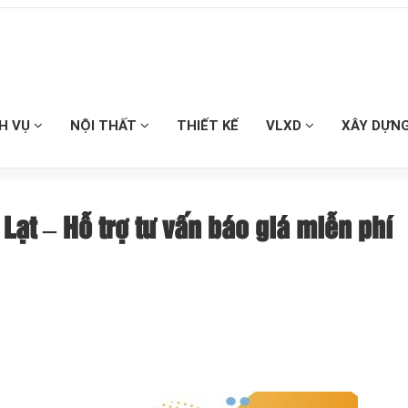
CH VỤ
NỘI THẤT
THIẾT KẾ
VLXD
XÂY DỰN
Lạt – Hỗ trợ tư vấn báo giá miễn phí