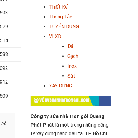
Thiết Kế
 593
Thông Tắc
TUYỂN DỤNG
 679
VLXD
 514
Đá
 588
Gạch
Inox
 092
Sắt
 912
XÂY DỰNG
 509
VỀ DVSUANHATRONGOI.COM
Công ty sửa nhà trọn gói Quang
 hệ
Phát Phát
là một trong những công
ty xây dựng hàng đầu tại TP Hồ Chí