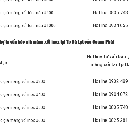
Hotline 0
835 748
áo giá máng xối tôn màu U900
Hotline 0
934 655
áo giá máng xối tôn màu U1000
rợ tư vấn báo giá máng xối inox tại Tp Đà Lạt của Quang Phát
Hotline tư vấn báo
g
Mục
máng xối tại Tp Đ
Hotline 0932 489
o giá máng xối inox U300
Hotline 0904 072
o giá máng xối inox U400
Hotline 0835 748
o giá máng xối inox U500
Hotline 0
825 281
o giá máng xối inox U600