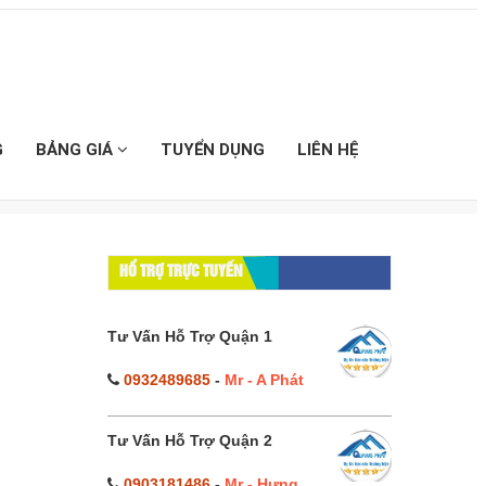
G
BẢNG GIÁ
TUYỂN DỤNG
LIÊN HỆ
HỔ TRỢ TRỰC TUYẾN
Tư Vấn Hỗ Trợ Quận 1
0932489685
-
Mr - A Phát
Tư Vấn Hỗ Trợ Quận 2
0903181486
-
Mr - Hưng