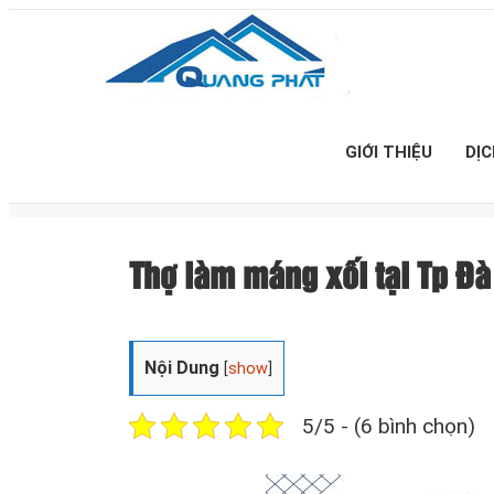
GIỚI THIỆU
DỊ
Thợ làm máng xối tại Tp Đà 
Nội Dung
[
show
]
5/5 - (6 bình chọn)