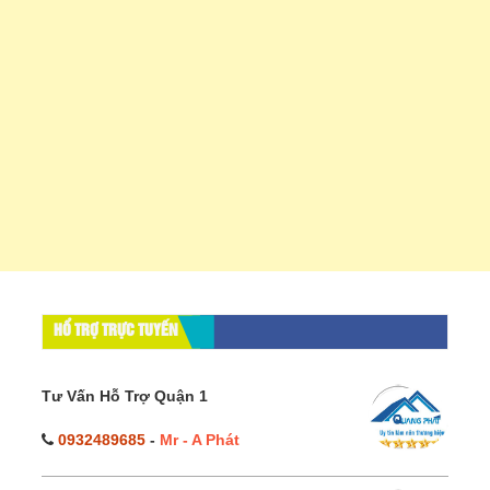
HỔ TRỢ TRỰC TUYẾN
Tư Vấn Hỗ Trợ Quận 1
0932489685
-
Mr - A Phát