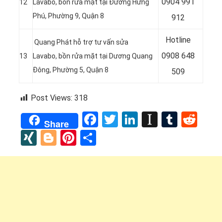
0
904 991
12
Lavabo, bồn rửa mặt tại Đường Hưng
Phú, Phường 9, Quận 8
912
Hotline
Quang Phát hỗ trợ tư vấn sửa
0
908 648
13
Lavabo, bồn rửa mặt tại Dương Quang
Đông, Phường 5, Quận 8
509
Post Views:
318
Facebook
Twitter
LinkedIn
Instapap
Tumbl
Red
Share
XING
Blogger
Pinterest
Share