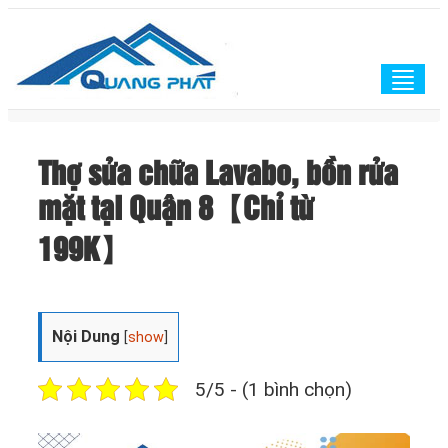
Togg
navig
Thợ sửa chữa Lavabo, bồn rửa
mặt tại Quận 8【Chỉ từ
199K】
Nội Dung
[
show
]
5/5 - (1 bình chọn)