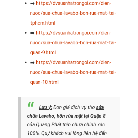
➡️
https://dvsuanhatrongoi.com/dien-
nuoc/sua-chua-lavabo-bon-rua-mat-tai-
tphcm.html
➡️
https://dvsuanhatrongoi.com/dien-
nuoc/sua-chua-lavabo-bon-rua-mat-tai-
quan-9.html
➡️
https://dvsuanhatrongoi.com/dien-
nuoc/sua-chua-lavabo-bon-rua-mat-tai-
quan-10.html
Lưu ý:
Đơn giá dịch vụ thợ
sửa
chữa Lavabo, bồn rửa mặt tại Quận 8
của Quang Phát trên chưa chính xác
100%. Quý khách vui lòng liên hệ đến