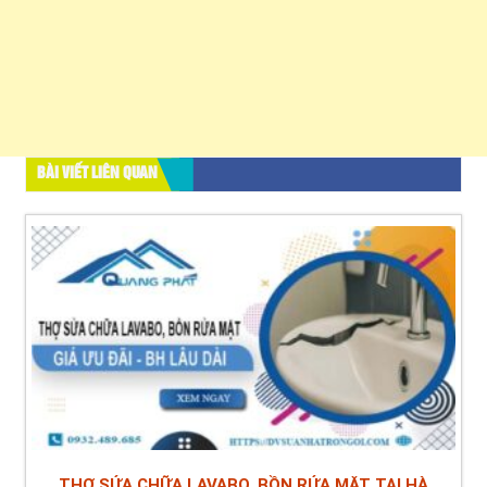
BÀI VIẾT LIÊN QUAN
THỢ SỬA CHỮA LAVABO, BỒN RỬA MẶT TẠI HÀ