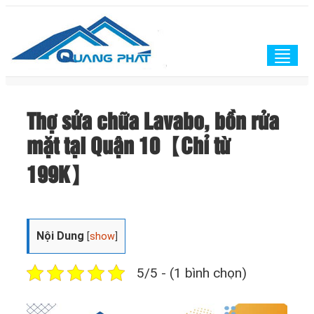
Togg
navig
Thợ sửa chữa Lavabo, bồn rửa
mặt tại Quận 10【Chỉ từ
199K】
Nội Dung
[
show
]
5/5 - (1 bình chọn)