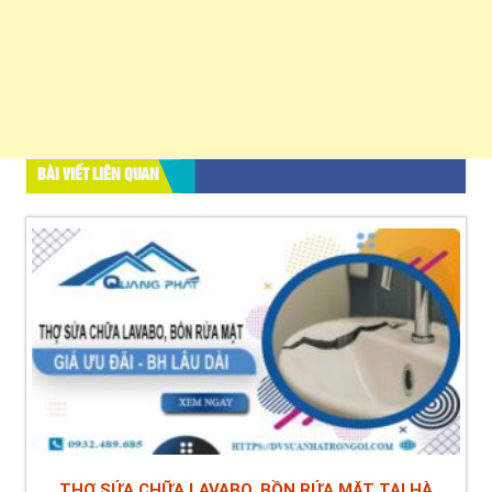
BÀI VIẾT LIÊN QUAN
THỢ SỬA CHỮA LAVABO, BỒN RỬA MẶT TẠI HÀ