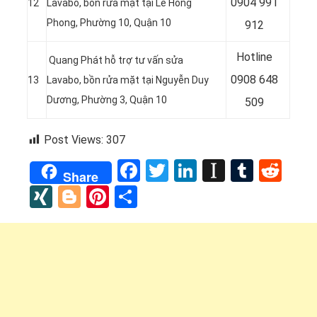
0
904 991
12
Lavabo, bồn rửa mặt tại
Lê Hồng
Phong, Phường 10, Quận 10
912
Hotline
Quang Phát hỗ trợ tư vấn sửa
0
908 648
13
Lavabo, bồn rửa mặt tại
Nguyễn Duy
Dương, Phường 3, Quận 10
509
Post Views:
307
Facebook
Twitter
LinkedIn
Instapap
Tumbl
Red
Share
XING
Blogger
Pinterest
Share