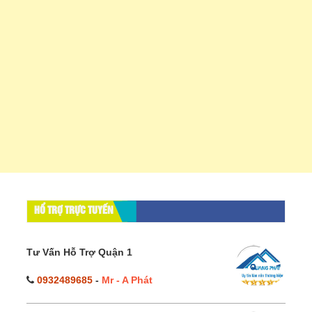
HỔ TRỢ TRỰC TUYẾN
Tư Vấn Hỗ Trợ Quận 1
0932489685
-
Mr - A Phát