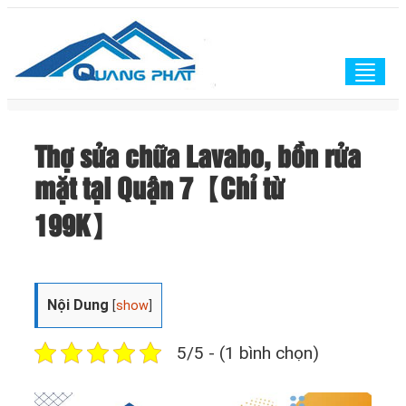
Togg
navig
Thợ sửa chữa Lavabo, bồn rửa
mặt tại Quận 7【Chỉ từ
199K】
Nội Dung
[
show
]
5/5 - (1 bình chọn)