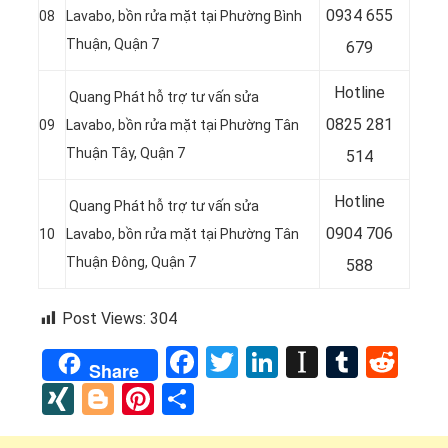
0
934 655
08
Lavabo, bồn rửa mặt tại Phường Bình
Thuận, Quận 7
679
Hotline
Quang Phát hỗ trợ tư vấn sửa
0
825 281
09
Lavabo, bồn rửa mặt tại Phường Tân
Thuận Tây, Quận 7
514
Hotline
Quang Phát hỗ trợ tư vấn sửa
0
904 706
10
Lavabo, bồn rửa mặt tại Phường Tân
Thuận Đông, Quận 7
588
Post Views:
304
Facebook
Twitter
LinkedIn
Instapap
Tumbl
Red
Share
XING
Blogger
Pinterest
Share