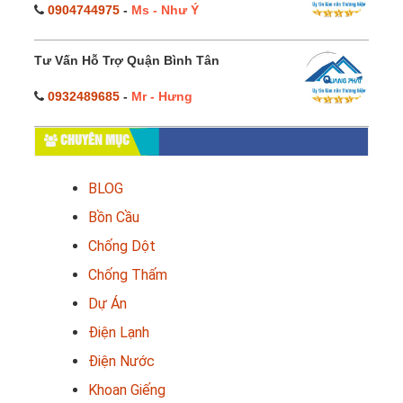
0904744975
-
Ms - Như Ý
Tư Vấn Hỗ Trợ Quận Bình Tân
0932489685
-
Mr - Hưng
CHUYÊN MỤC
BLOG
Bồn Cầu
Chống Dột
Chống Thấm
Dự Án
Điện Lạnh
Điện Nước
Khoan Giếng