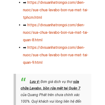
➡️
https://dvsuanhatrongoi.com/dien-
nuoc/sua-chua-lavabo-bon-rua-mat-tai-
tphcm.html
➡️
https://dvsuanhatrongoi.com/dien-
nuoc/sua-chua-lavabo-bon-rua-mat-tai-
quan-8.html
➡️
https://dvsuanhatrongoi.com/dien-
nuoc/sua-chua-lavabo-bon-rua-mat-tai-
quan-9.html
Lưu ý:
Đơn giá dịch vụ thợ
sửa
chữa Lavabo, bồn rửa mặt tại Quận 7
của Quang Phát trên chưa chính xác
100%. Quý khách vui lòng liên hệ đến