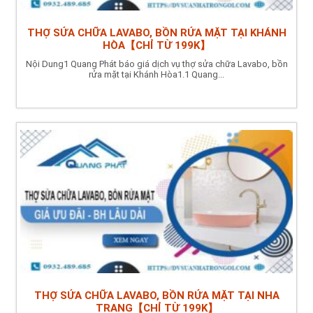
THỢ SỬA CHỮA LAVABO, BỒN RỬA MẶT TẠI KHÁNH
HÒA【CHỈ TỪ 199K】
Nội Dung1 Quang Phát báo giá dịch vụ thợ sửa chữa Lavabo, bồn
rửa mặt tại Khánh Hòa1.1 Quang...
THỢ SỬA CHỮA LAVABO, BỒN RỬA MẶT TẠI NHA
TRANG【CHỈ TỪ 199K】