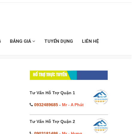
G
BẢNG GIÁ
TUYỂN DỤNG
LIÊN HỆ
t】
HỔ TRỢ TRỰC TUYẾN
Tư Vấn Hỗ Trợ Quận 1
0932489685
-
Mr - A Phát
Tư Vấn Hỗ Trợ Quận 2
0903181486
-
Mr - Hưng