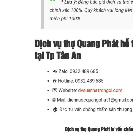
* Lưu ý:
Bảng báo giá dịch vụ thợ
c
chính xác 100%. Quý khách vui lòng liên
miễn phí 100%.
Dịch vụ thợ Quang Phát hỗ 
tại Tp Tân An
📲 Zalo: 0932.489.685
☎️ Hotline: 0932.489.685
💌 Website:
dvsuanhatrongoi.com
🌐 Mail: diennuocquangphat1@gmail.c
🏠 Đ/c t
ư vấn chống thấm sân thượng 
Dịch vụ thợ Quang Phát tư vấn chốn