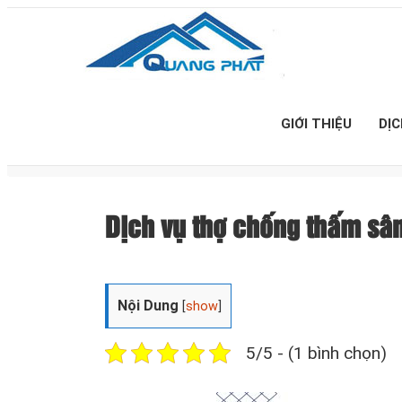
GIỚI THIỆU
DỊ
Dịch vụ thợ chống thấm sâ
Nội Dung
[
show
]
5/5 - (1 bình chọn)