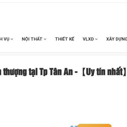
CH VỤ
NỘI THẤT
THIẾT KẾ
VLXD
XÂY DỰN
n thượng tại Tp Tân An -【Uy tín nhấ