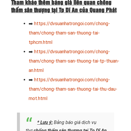
Tham khảo thêm bảng giá liên quan chống
thấm sân thượng tại Tp Dĩ An của Quang Phát
➡️
https://dvsuanhatrongoi.com/chong-
tham/chong-tham-san-thuong-tai-
tphcm.html
➡️
https://dvsuanhatrongoi.com/chong-
tham/chong-tham-san-thuong-tai-tp-thuan-
an.html
➡️
https://dvsuanhatrongoi.com/chong-
tham/chong-tham-san-thuong-tai-thu-dau-
mot.html
* Lưu ý:
Bảng báo giá dịch vụ
thợ
chống thấm sân thượng tại Tp Dĩ An