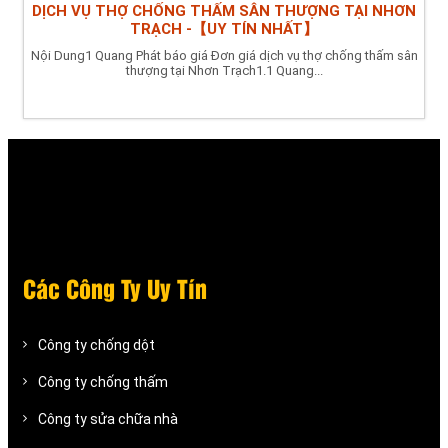
DỊCH VỤ THỢ CHỐNG THẤM SÂN THƯỢNG TẠI NHƠN
TRẠCH -【UY TÍN NHẤT】
Nội Dung1 Quang Phát báo giá Đơn giá dịch vụ thợ chống thấm sân
thượng tại Nhơn Trạch1.1 Quang...
Các Công Ty Uy Tín
Công ty chống dột
Công ty chống thấm
Công ty sửa chữa nhà