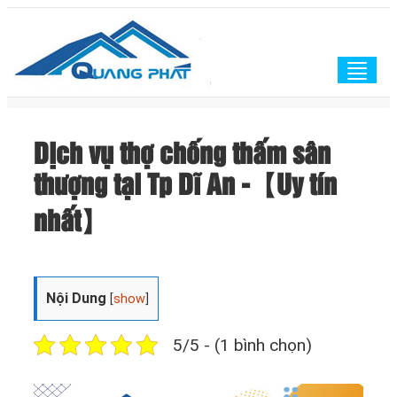
Togg
navig
Dịch vụ thợ chống thấm sân
thượng tại Tp Dĩ An -【Uy tín
nhất】
Nội Dung
[
show
]
5/5 - (1 bình chọn)