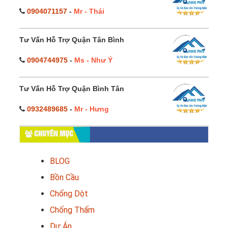
0904071157
-
Mr - Thái
Tư Vấn Hỗ Trợ Quận Tân Bình
0904744975
-
Ms - Như Ý
Tư Vấn Hỗ Trợ Quận Bình Tân
0932489685
-
Mr - Hưng
CHUYÊN MỤC
BLOG
Bồn Cầu
Chống Dột
Chống Thấm
Dự Án