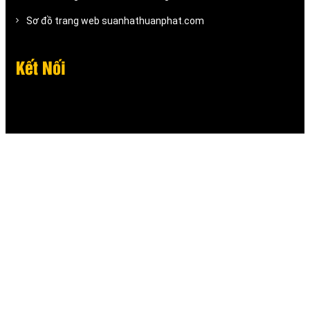
Sơ đồ trang web suanhathuanphat.com
Kết Nối