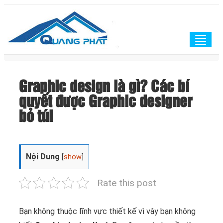
Togg
navig
Graphic design là gì? Các bí
quyết được Graphic designer
bỏ túi
Nội Dung
[
show
]
Rate this post
Bạn không thuộc lĩnh vực thiết kế vì vậy bạn không