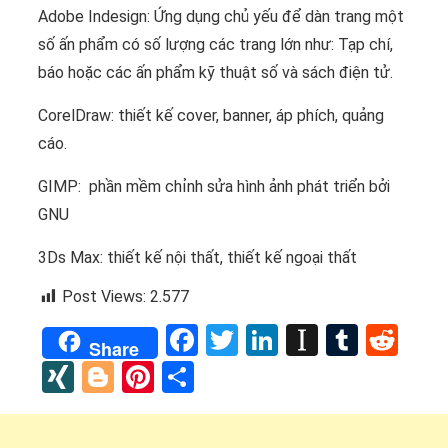
Adobe Indesign: Ứng dụng chủ yếu để dàn trang một
số ấn phẩm có số lượng các trang lớn như: Tạp chí,
báo hoặc các ấn phẩm kỹ thuật số và sách điện tử.
CorelDraw: thiết kế cover, banner, áp phích, quảng
cáo.
GIMP: phần mềm chỉnh sửa hình ảnh phát triển bởi
GNU
3Ds Max: thiết kế nội thất, thiết kế ngoại thất
Post Views:
2.577
Facebook
Twitter
LinkedIn
Instapap
Tumbl
Red
Share
XING
Blogger
Pinterest
Share