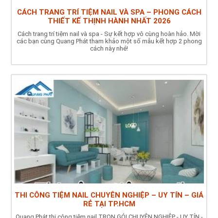
CÁCH TRANG TRÍ TIỆM NAIL VÀ SPA – PHONG CÁCH
THIẾT KẾ THỊNH HÀNH NHẤT 2026
Cách trang trí tiệm nail và spa - Sự kết hợp vô cùng hoàn hảo. Mời
các bạn cùng Quang Phát tham khảo một số mẫu kết hợp 2 phong
cách này nhé!
THI CÔNG TIỆM NAIL CHUYÊN NGHIỆP – UY TÍN – GIÁ
RẺ TẠI TP.HCM
Quang Phát thi công tiệm nail TRỌN GÓI CHUYÊN NGHIỆP - UY TÍN -