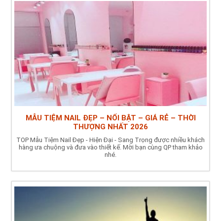
MẪU TIỆM NAIL ĐẸP – NỔI BẬT – GIÁ RẺ – THỜI
THƯỢNG NHẤT 2026
TOP Mẫu Tiệm Nail Đẹp - Hiện Đại - Sang Trọng được nhiều khách
hàng ưa chuộng và đưa vào thiết kế. Mời bạn cùng QP tham khảo
nhé.