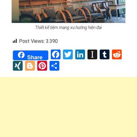
Thiết kế tiệm mang xu hướng hiện đại
Post Views:
3.390
Facebook
Twitter
LinkedIn
Instapap
Tumbl
Red
Share
XING
Blogger
Pinterest
Share