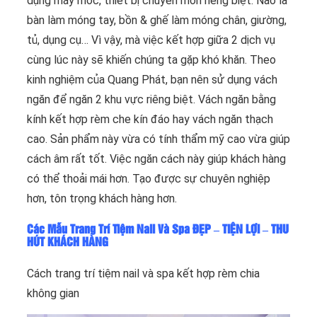
dụng máy móc, thiết bị chuyên môn riêng biệt. Nào là
bàn làm móng tay, bồn & ghế làm móng chân, giường,
tủ, dụng cụ… Vì vậy, mà việc kết hợp giữa 2 dịch vụ
cùng lúc này sẽ khiến chúng ta gặp khó khăn. Theo
kinh nghiệm của Quang Phát, bạn nên sử dụng vách
ngăn để ngăn 2 khu vực riêng biệt. Vách ngăn bằng
kính kết hợp rèm che kín đáo hay vách ngăn thạch
cao. Sản phẩm này vừa có tính thẩm mỹ cao vừa giúp
cách âm rất tốt. Việc ngăn cách này giúp khách hàng
có thể thoải mái hơn. Tạo được sự chuyên nghiệp
hơn, tôn trọng khách hàng hơn.
Các Mẫu Trang Trí Tiệm Nail Và Spa ĐẸP – TIỆN LỢI – THU
HÚT KHÁCH HÀNG
Cách trang trí tiệm nail và spa kết hợp rèm chia
không gian