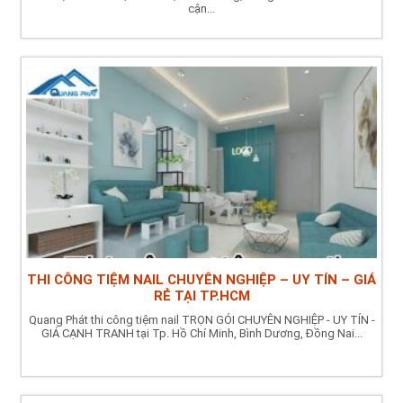
cận...
THI CÔNG TIỆM NAIL CHUYÊN NGHIỆP – UY TÍN – GIÁ
RẺ TẠI TP.HCM
Quang Phát thi công tiệm nail TRỌN GÓI CHUYÊN NGHIỆP - UY TÍN -
GIÁ CẠNH TRANH tại Tp. Hồ Chí Minh, Bình Dương, Đồng Nai...