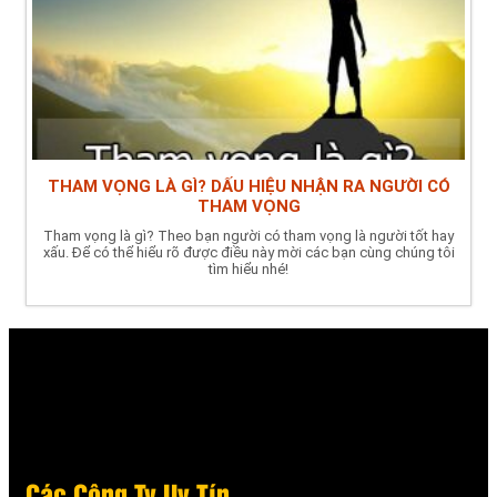
THAM VỌNG LÀ GÌ? DẤU HIỆU NHẬN RA NGƯỜI CÓ
THAM VỌNG
Tham vọng là gì? Theo bạn người có tham vọng là người tốt hay
xấu. Để có thể hiểu rõ được điều này mời các bạn cùng chúng tôi
tìm hiểu nhé!
Các Công Ty Uy Tín