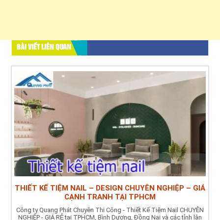
BÀI VIẾT LIÊN QUAN
THIẾT KẾ TIỆM NAIL – DESIGN CHUYÊN NGHIỆP – GIÁ
CẠNH TRANH TẠI TPHCM
Công ty Quang Phát Chuyên Thi Công - Thiết Kế Tiệm Nail CHUYÊN
NGHIỆP - GIÁ RẺ tại TPHCM, Bình Dương, Đồng Nai và các tỉnh lân