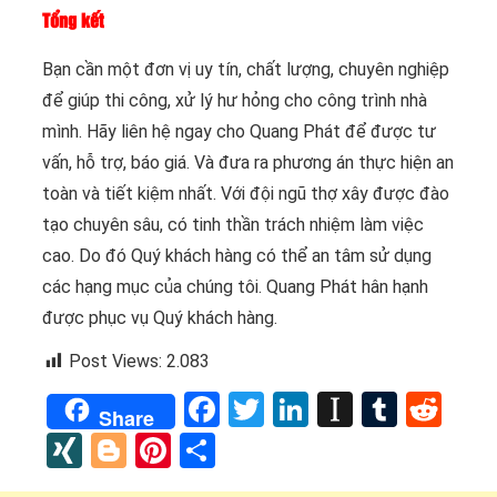
Tổng kết
Bạn cần một đơn vị uy tín, chất lượng, chuyên nghiệp
để giúp thi công, xử lý hư hỏng cho công trình nhà
mình. Hãy liên hệ ngay cho Quang Phát để được tư
vấn, hỗ trợ, báo giá. Và đưa ra phương án thực hiện an
toàn và tiết kiệm nhất. Với đội ngũ thợ xây được đào
tạo chuyên sâu, có tinh thần trách nhiệm làm việc
cao. Do đó Quý khách hàng có thể an tâm sử dụng
các hạng mục của chúng tôi. Quang Phát hân hạnh
được phục vụ Quý khách hàng.
Post Views:
2.083
Facebook
Twitter
LinkedIn
Instapap
Tumbl
Red
Share
XING
Blogger
Pinterest
Share