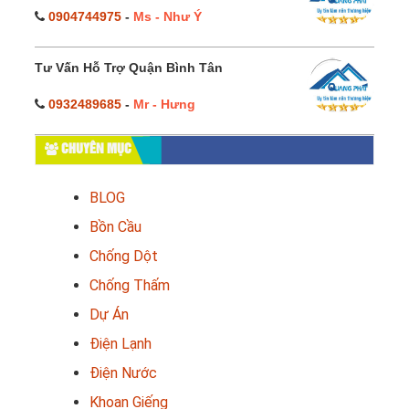
0904744975
-
Ms - Như Ý
Tư Vấn Hỗ Trợ Quận Bình Tân
0932489685
-
Mr - Hưng
CHUYÊN MỤC
BLOG
Bồn Cầu
Chống Dột
Chống Thấm
Dự Án
Điện Lạnh
Điện Nước
Khoan Giếng