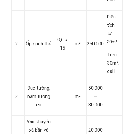
Diện
tích
từ
0,6 x
30m²
2
Ốp gạch thẻ
m²
250.000
15
Trên
30m²:
call
Đục tường,
50.000
3
băm tường
m²
–
cũ
80.000
Vận chuyển
xà bần và
20.000