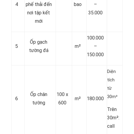
4
phế thải đến
bao
–
nơi tập kết
35.000
mới
100.000
Ốp gạch
5
m²
–
tường đá
150.000
Diện
tích
từ
Ốp chân
100 x
30m²
6
m²
180.000
tường
600
Trên
30m²:
call