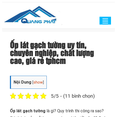
Togg
navig
Ốp lát gạch tường uy tín,
chuyên nghiệp, chất lượng
cao, giá rẻ tphcm
Nội Dung
[
show
]
5/5 - (11 bình chọn)
Ốp lát gạch tường
là gì? Quy trình thi công ra sao?