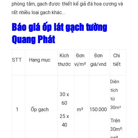
phòng tắm, gạch được thiết kế giả đá hoa cương và
rất nhiều loại gạch khác…
Báo giá ốp lát gạch tường
Quang Phát
Kích
Đơn
Đơn
Chi
STT
Hạng mục
thước
vị/m²
giá/vnd
tiết
Diện
tích
30 x
từ
60
30m²
1
Ốp gạch
m²
150.000
25 x
Trên
40
30m²:
call