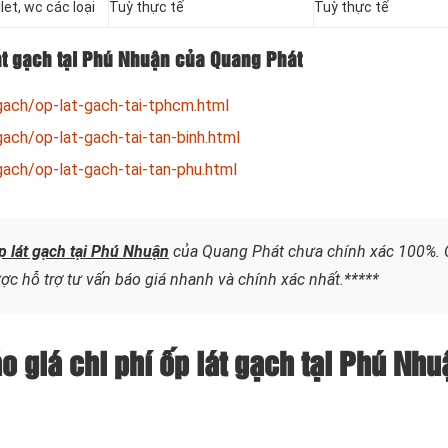
let, wc c
ác loại
Tuỳ thực tế
Tuỳ thực tế
át gạch tại Phú Nhuận của Quang Phát
gach/op-lat-gach-tai-tphcm.html
ach/op-lat-gach-tai-tan-binh.html
ach/op-lat-gach-tai-tan-phu.html
p lát gạch tại Phú Nhuận
của Quang Phát chưa chính xác 100%. 
ợc hỗ trợ tư vấn báo giá nhanh và chính xác nhất.*****
o giá chi phí ốp lát gạch tại Phú Nhu