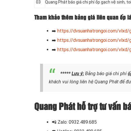
03
Quang Phát báo giá chi phí ốp gạch vệ sinh, toi
Tham khảo thêm bảng giá liên quan ốp l
➡️
https://dvsuanhatrongoi.com/vlxd/
➡️
https://dvsuanhatrongoi.com/vlxd/g
➡️
https://dvsuanhatrongoi.com/vlxd/g
*****
Lưu ý:
Bảng báo giá chi phí
ố
khách vui lòng liên hệ Quang Phát để đư
Quang Phát hỗ trợ tư vấn bá
📲 Zalo: 0932.489.685