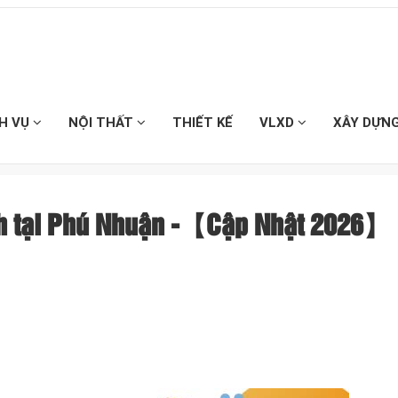
CH VỤ
NỘI THẤT
THIẾT KẾ
VLXD
XÂY DỰN
ạch tại Phú Nhuận -【Cập Nhật 2026】