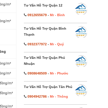
đồng/m²
Tư Vấn Hỗ Trợ Quận 12
0912655679
-
Mr - Bình
đồng/m²
Tư Vấn Hỗ Trợ Quận Bình
Thạnh
0932377972
-
Mr - Quý
công
Tư Vấn Hỗ Trợ Quận Phú
đồng/m²
Nhuận
0908648509
-
Mr - Phước
đồng/m²
0đồng/m²
Tư Vấn Hỗ Trợ Quận Tân Phú
0đồng/m²
0904942786
-
Mr - Thông
0đồng/m²