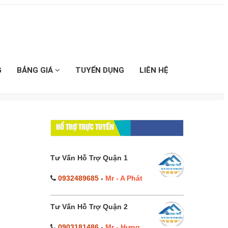
G
BẢNG GIÁ
TUYỂN DỤNG
LIÊN HỆ
HỔ TRỢ TRỰC TUYẾN
Tư Vấn Hỗ Trợ Quận 1
0932489685
-
Mr - A Phát
Tư Vấn Hỗ Trợ Quận 2
0903181486
-
Mr - Hưng