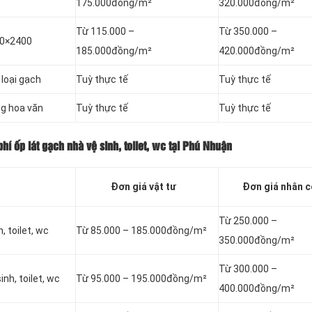
175.000đồng/m²
320.000đồng/m²
Từ 115.000 –
Từ 350.000 –
00×2400
185.000đồng/m²
420.000đồng/m²
 loại gạch
Tuỳ thực tế
Tuỳ thực tế
ng hoa văn
Tuỳ thực tế
Tuỳ thực tế
hí ốp lát gạch nhà vệ sinh, toilet, wc tại Phú Nhuận
Đơn giá vật tư
Đơn giá nhân 
Từ 250.000 –
, toilet, wc
Từ 85.000 – 185.000đồng/m²
350.000đồng/m²
Từ 300.000 –
nh, toilet, wc
Từ 95.000 – 195.000đồng/m²
400.000đồng/m²