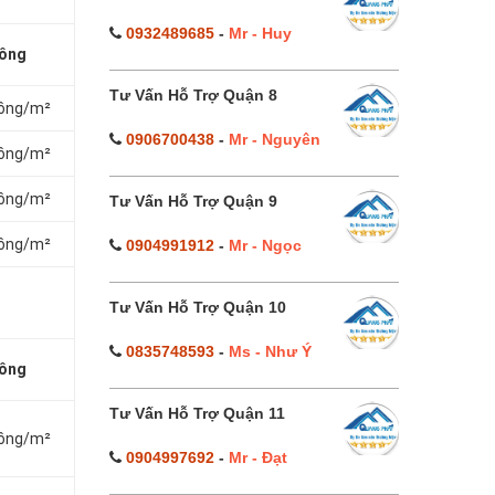
0932489685
-
Mr - Huy
công
Tư Vấn Hỗ Trợ Quận 8
đồng/m²
0906700438
-
Mr - Nguyên
đồng/m²
đồng/m²
Tư Vấn Hỗ Trợ Quận 9
đồng/m²
0904991912
-
Mr - Ngọc
Tư Vấn Hỗ Trợ Quận 10
0835748593
-
Ms - Như Ý
công
Tư Vấn Hỗ Trợ Quận 11
đồng/m²
0904997692
-
Mr - Đạt