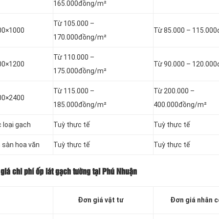
165.000đồng/m²
Từ 105.000 –
000×1000
Từ 85.000 – 115.00
170.000đồng/m²
Từ 110.000 –
200×1200
Từ 90.000 – 120.00
175.000đồng/m²
Từ 115.000 –
Từ 200.000 –
200×2400
185.000đồng/m²
400.000đồng/m²
 loại gạch
Tuỳ thực tế
Tuỳ thực tế
h sàn hoa văn
Tuỳ thực tế
Tuỳ thực tế
giá chi phí ốp lát gạch tường tại Phú Nhuận
Đơn giá vật tư
Đơn giá nhân 