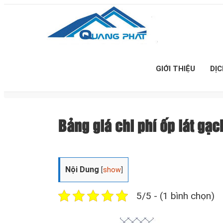
GIỚI THIỆU
DỊ
Bảng giá chi phí ốp lát g
Nội Dung
[
show
]
5/5 - (1 bình chọn)