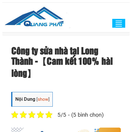
Togg
navig
Công ty sửa nhà tại Long
Thành -【Cam kết 100% hài
lòng】
Nội Dung
[
show
]
5/5 - (5 bình chọn)