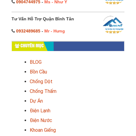
0904744975
-
Ms - Như Ý
Tư Vấn Hỗ Trợ Quận Bình Tân
0932489685
-
Mr - Hưng
CHUYÊN MỤC
BLOG
Bồn Cầu
Chống Dột
Chống Thấm
Dự Án
Điện Lạnh
Điện Nước
Khoan Giếng