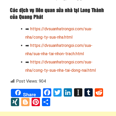
Các dịch vụ liên quan sửa nhà tại Long Thành
của Quang Phát
➡️
https://dvsuanhatrongoi.com/sua-
nha/cong-ty-sua-nha.html
➡️
https://dvsuanhatrongoi.com/sua-
nha/sua-nha-tai-nhon-trach.html
➡️
https://dvsuanhatrongoi.com/sua-
nha/cong-ty-sua-nha-tai-dong-nai.html
Post Views:
904
Facebook
Twitter
LinkedIn
Instapap
Tumbl
Red
Share
XING
Blogger
Pinterest
Share