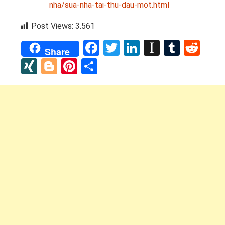
nha/sua-nha-tai-thu-dau-mot.html
Post Views:
3.561
Facebook
Twitter
LinkedIn
Instapap
Tumbl
Red
Share
XING
Blogger
Pinterest
Share