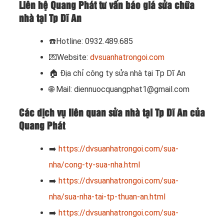
Liên hệ Quang Phát tư vấn báo giá sửa chữa
nhà tại Tp Dĩ An
☎️Hotline: 0932.489.685
💌Website:
dvsuanhatrongoi.com
🏠 Địa chỉ công ty sửa nhà tại Tp Dĩ An
🌐 Mail: diennuocquangphat1@gmail.com
Các dịch vụ liên quan sửa nhà tại Tp Dĩ An của
Quang Phát
➡️
https://dvsuanhatrongoi.com/sua-
nha/cong-ty-sua-nha.html
➡️
https://dvsuanhatrongoi.com/sua-
nha/sua-nha-tai-tp-thuan-an.html
➡️
https://dvsuanhatrongoi.com/sua-