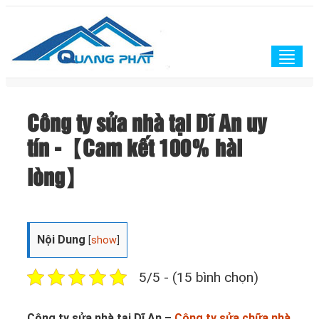
Togg
navig
Công ty sửa nhà tại Dĩ An uy
tín -【Cam kết 100% hài
lòng】
Nội Dung
[
show
]
5/5 - (15 bình chọn)
Công ty sửa nhà tại Dĩ An –
Công ty sửa chữa nhà