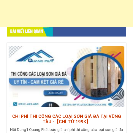
BÀI VIẾT LIÊN QUAN
CHI PHÍ THI CÔNG CÁC LOẠI SƠN GIẢ ĐÁ TẠI VŨNG
TÀU -【CHỈ TỪ 199K】
Nội Dung1 Quang Phát báo giá chi phí thi công các loại sơn giả đá