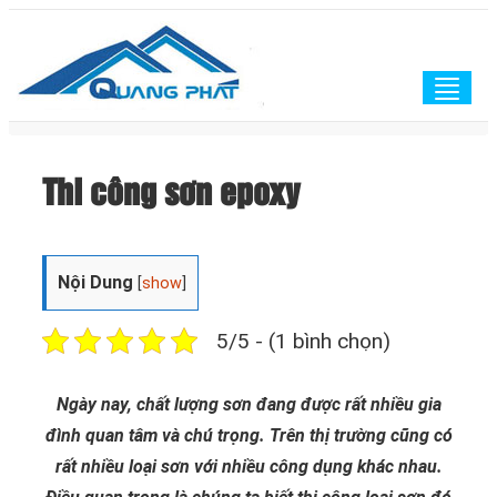
Togg
navig
Thi công sơn epoxy
Nội Dung
[
show
]
5/5 - (1 bình chọn)
Ngày nay, chất lượng sơn đang được rất nhiều gia
đình quan tâm và chú trọng. Trên thị trường cũng có
rất nhiều loại sơn với nhiều công dụng khác nhau.