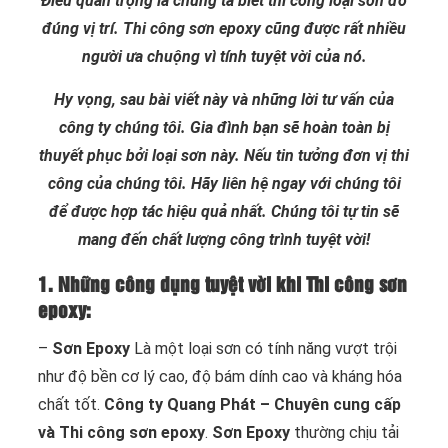
Điều quan trọng là chúng ta biết thi công loại sơn đó
đúng vị trí. Thi công sơn epoxy cũng được rất nhiều
người ưa chuộng vì tính tuyệt vời của nó.
Hy vọng, sau bài viết này và những lời tư vấn của
công ty chúng tôi. Gia đình bạn sẽ hoàn toàn bị
thuyết phục bởi loại sơn này. Nếu tin tưởng đơn vị thi
công của chúng tôi. Hãy liên hệ ngay với chúng tôi
để được hợp tác hiệu quả nhất. Chúng tôi tự tin sẽ
mang đến chất lượng công trình tuyệt vời!
1. Những công dụng tuyệt vời khi Thi công sơn
epoxy:
–
Sơn Epoxy
Là một loại sơn có tính năng vượt trội
như độ bền cơ lý cao, độ bám dính cao và kháng hóa
chất tốt.
Công ty Quang Phát – Chuyên cung cấp
và Thi công sơn epoxy
.
Sơn Epoxy
thường chịu tải