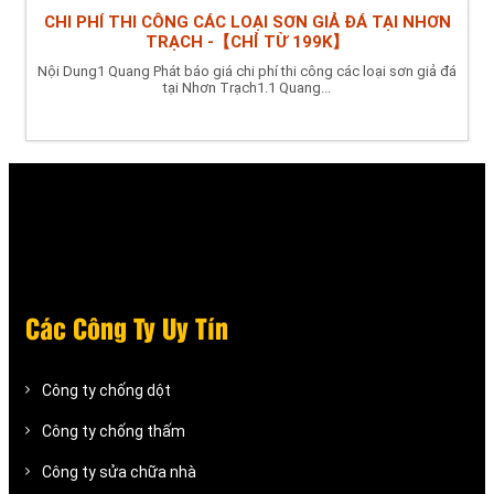
CHI PHÍ THI CÔNG CÁC LOẠI SƠN GIẢ ĐÁ TẠI NHƠN
TRẠCH -【CHỈ TỪ 199K】
Nội Dung1 Quang Phát báo giá chi phí thi công các loại sơn giả đá
tại Nhơn Trạch1.1 Quang...
Các Công Ty Uy Tín
Công ty chống dột
Công ty chống thấm
Công ty sửa chữa nhà