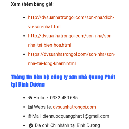
Xem thêm bảng giá:
http://dvsuanhatrongoi.com/son-nha/dich-
vu-son-nha.html
http://dvsuanhatrongoi.com/son-nha/son-
nha-tai-bien-hoa.html
https://dvsuanhatrongoi.com/son-nha/son-
nha-tai-long-khanh.html
Thông tin liên hệ công ty sơn nhà Quang Phát
tại Bình Dương
☎️ Hotline: 0932.489.685
💌 Website:
dvsuanhatrongoi.com
🌐 Mail: diennuocquangphat1@gmail.com
🏠 Địa chỉ: Chi nhánh tại Bình Dương