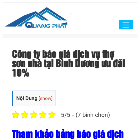
Togg
navig
Công ty báo giá dịch vụ thợ
sơn nhà tại Bình Dương ưu đãi
10%
Nội Dung
[
show
]
5/5 - (7 bình chọn)
Tham khảo bảng báo giá dịch