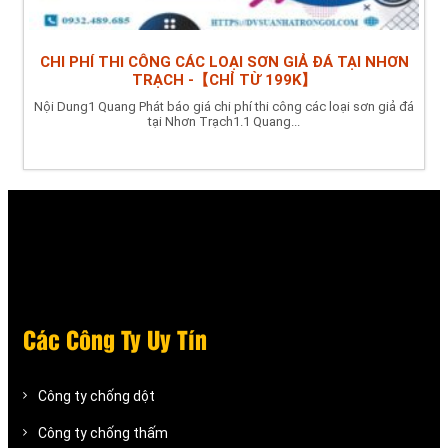
CHI PHÍ THI CÔNG CÁC LOẠI SƠN GIẢ ĐÁ TẠI NHƠN
TRẠCH -【CHỈ TỪ 199K】
Nội Dung1 Quang Phát báo giá chi phí thi công các loại sơn giả đá
tại Nhơn Trạch1.1 Quang...
Các Công Ty Uy Tín
Công ty chống dột
Công ty chống thấm