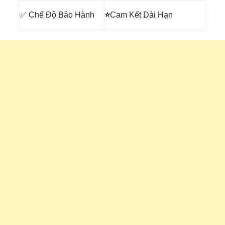
✅ Chế Độ Bảo Hành
⭐
Cam Kết Dài Hạn