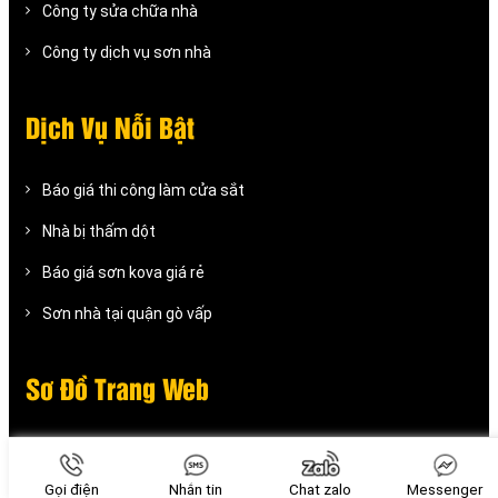
Công ty sửa chữa nhà
Công ty dịch vụ sơn nhà
Dịch Vụ Nỗi Bật
Báo giá thi công làm cửa sắt
Nhà bị thấm dột
Báo giá sơn kova giá rẻ
Sơn nhà tại quận gò vấp
Sơ Đồ Trang Web
Sơ đồ trang web xaydunganbinh.com
Gọi điện
Nhắn tin
Chat zalo
Messenger
Sơ đồ trang web chongthamgiare.com