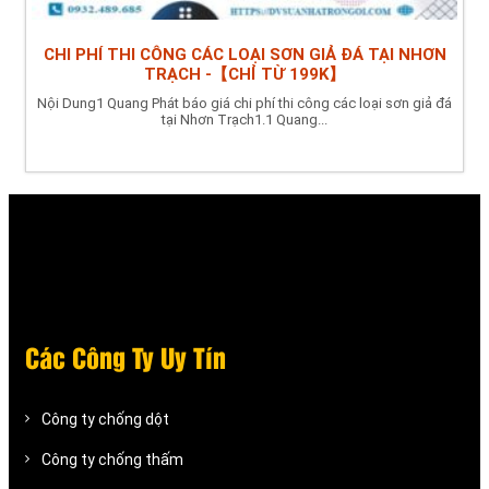
CHI PHÍ THI CÔNG CÁC LOẠI SƠN GIẢ ĐÁ TẠI NHƠN
TRẠCH -【CHỈ TỪ 199K】
Nội Dung1 Quang Phát báo giá chi phí thi công các loại sơn giả đá
tại Nhơn Trạch1.1 Quang...
Các Công Ty Uy Tín
Công ty chống dột
Công ty chống thấm