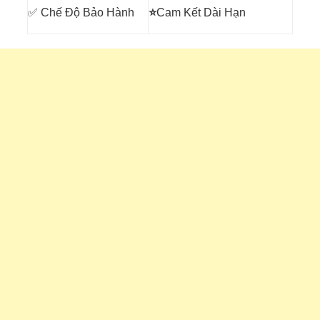
✅ Chế Độ Bảo Hành
⭐
Cam Kết Dài Hạn