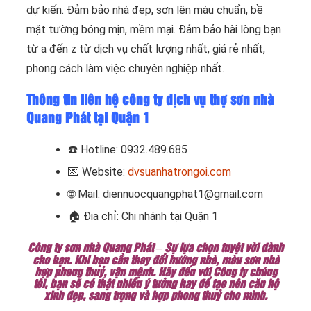
dự kiến. Đảm bảo nhà đẹp, sơn lên màu chuẩn, bề
mặt tường bóng mịn, mềm mại. Đảm bảo hài lòng bạn
từ a đến z từ dịch vụ chất lượng nhất, giá rẻ nhất,
phong cách làm việc chuyên nghiệp nhất.
Thông tin liên hệ công ty dịch vụ thợ sơn nhà
Quang Phát tại Quận 1
☎️ Hotline: 0932.489.685
💌 Website:
dvsuanhatrongoi.com
🌐 Mail: diennuocquangphat1@gmail.com
🏠 Địa chỉ: Chi nhánh tại Quận 1
Công ty sơn nhà Quang Phát – Sự lựa chọn tuyệt vời dành
cho bạn. Khi bạn cần thay đổi hướng nhà, màu sơn nhà
hợp phong thuỷ, vận mệnh. Hãy đến với Công ty chúng
tôi, bạn sẽ có thật nhiều ý tưởng hay để tạo nên căn hộ
xinh đẹp, sang trọng và hợp phong thuỷ cho mình.