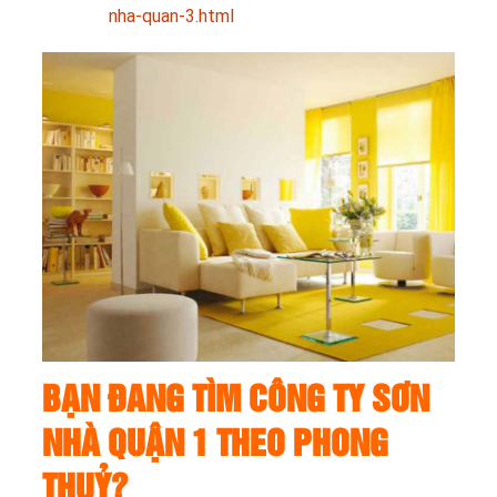
nha-quan-3.html
BẠN ĐANG TÌM CÔNG TY SƠN
NHÀ QUẬN 1 THEO PHONG
THUỶ?