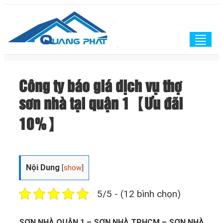
Togg
navig
Công ty báo giá dịch vụ thợ
sơn nhà tại quận 1【Ưu đãi
10%】
Nội Dung
[
show
]
5/5 - (12 bình chọn)
SƠN NHÀ QUẬN 1 – SƠN NHÀ TPHCM – SƠN NHÀ