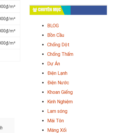
.000₫/m²
CHUYÊN MỤC
.000₫/m²
BLOG
.000₫/m²
Bồn Cầu
.000₫/m²
Chống Dột
Chống Thấm
Dự Án
Điện Lạnh
Điện Nước
Khoan Giếng
Kinh Nghiệm
Lam sóng
Mái Tôn
nh
Máng Xối