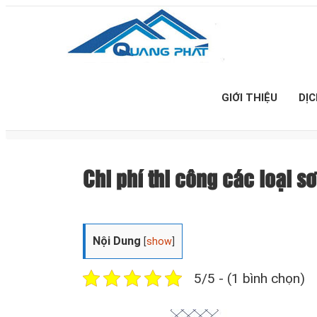
GIỚI THIỆU
DỊ
Chi phí thi công các loại 
Nội Dung
[
show
]
5/5 - (1 bình chọn)