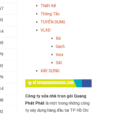
Thiết Kế
57
Thông Tắc
93
TUYỂN DỤNG
VLXD
14
Đá
09
Gạch
79
Inox
Sắt
93
XÂY DỰNG
79
VỀ DVSUANHATRONGOI.COM
14
Công ty sửa nhà trọn gói Quang
88
Phát Phát
là một trong những công
ty xây dựng hàng đầu tại TP Hồ Chí
92