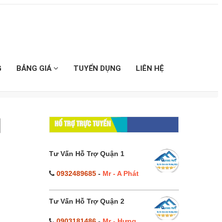
G
BẢNG GIÁ
TUYỂN DỤNG
LIÊN HỆ
K】
HỔ TRỢ TRỰC TUYẾN
Tư Vấn Hỗ Trợ Quận 1
0932489685
-
Mr - A Phát
Tư Vấn Hỗ Trợ Quận 2
0903181486
-
Mr - Hưng