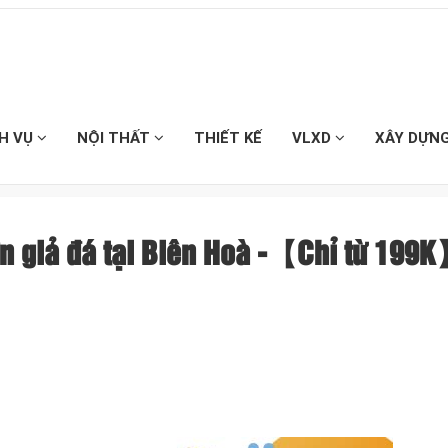
CH VỤ
NỘI THẤT
THIẾT KẾ
VLXD
XÂY DỰN
sơn giả đá tại Biên Hoà -【Chỉ từ 199