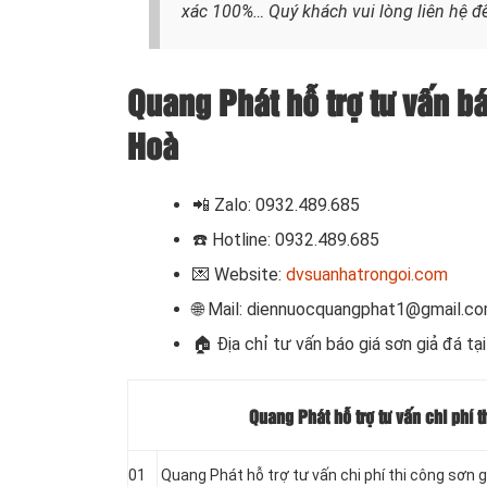
xác 100%… Quý khách vui lòng liên hệ đế
Quang Phát hỗ trợ tư vấn bá
Hoà
📲 Zalo: 0932.489.685
☎️ Hotline: 0932.489.685
💌 Website:
dvsuanhatrongoi.com
🌐 Mail: diennuocquangphat1@gmail.c
🏠
Địa chỉ tư vấn báo giá sơn giả đá tạ
Quang Phát hỗ trợ tư vấn chi phí 
01
Quang Phát hỗ trợ tư vấn chi phí thi công sơn g