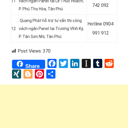
11
vách ngăn Panel tại
Lê Thúc Hoạch,
742 092
P. Phú Thọ Hòa, Tân Phú
Quang Phát hỗ trợ tư vấn thi công
Hotline 0
904
12
vách ngăn Panel tại
Trương Vĩnh Ký,
991 912
P. Tân Sơn Nhì, Tân Phú
Post Views:
370
Facebook
Twitter
LinkedIn
Instapap
Tumbl
Red
Share
XING
Blogger
Pinterest
Share