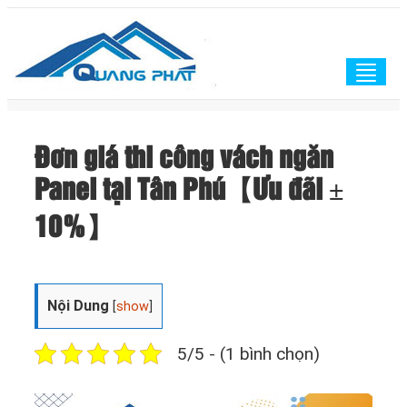
Togg
navig
Đơn giá thi công vách ngăn
Panel tại Tân Phú【Ưu đãi ±
10%】
Nội Dung
[
show
]
5/5 - (1 bình chọn)