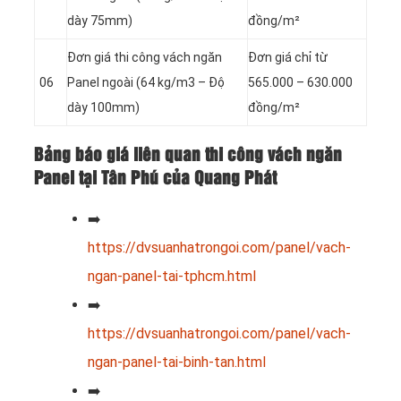
dày 75mm)
đồng/m²
Đơn giá thi công vách ngăn
Đơn giá chỉ từ
06
Panel
ngoài (64 kg/m3 – Độ
565.000 – 630.000
dày 100mm)
đồng/m²
Bảng báo giá liên quan thi công vách ngăn
Panel tại Tân Phú của Quang Phát
➡️
https://dvsuanhatrongoi.com/panel/vach-
ngan-panel-tai-tphcm.html
➡️
https://dvsuanhatrongoi.com/panel/vach-
ngan-panel-tai-binh-tan.html
➡️