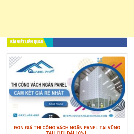
BÀI VIẾT LIÊN QUAN
ĐƠN GIÁ THI CÔNG VÁCH NGĂN PANEL TẠI VŨNG
TÀU【ƯU ĐÃI 10%】