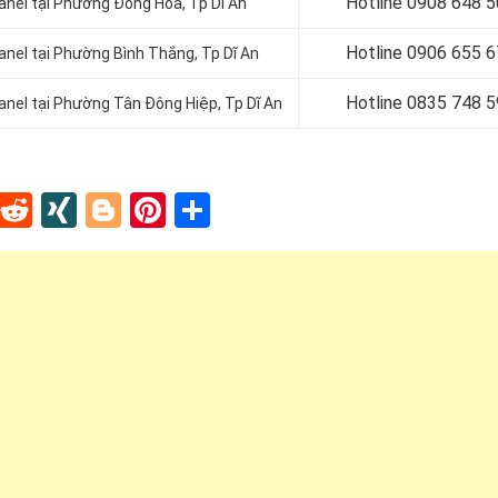
Hotline 0
908 648 5
Panel tại Phường Đông Hòa
, Tp Dĩ An
Hotline 0906 655 
anel tại Phường Bình Thắng
, Tp Dĩ An
Hotline 0
835 748 5
Panel tại Phường Tân Đông Hiệp
, Tp Dĩ An
In
tapaper
Tumblr
Reddit
XING
Blogger
Pinterest
Share