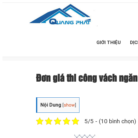
GIỚI THIỆU
DỊ
Đơn giá thi công vách ngă
Nội Dung
[
show
]
5/5 - (10 bình chọn)