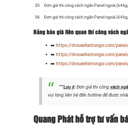
05
Đơn giá thi công vách ngăn Panel
ngoài (64 k
06
Đơn giá thi công vách ngăn Panel
ngoài (64 k
Bảng báo giá liên quan thi công vách ng
➡️
https://dvsuanhatrongoi.com/panel
➡️
https://dvsuanhatrongoi.com/panel
➡️
https://dvsuanhatrongoi.com/panel
“””
Lưu ý
:
Đơn giá thi công
vách ngă
vui lòng liên hệ đến hotline
để được nhân
Quang Phát hỗ trợ tư vấn bá