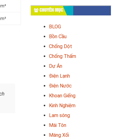
/m²
CHUYÊN MỤC
/m²
BLOG
Bồn Cầu
Chống Dột
Chống Thấm
Dự Án
Điện Lạnh
Điện Nước
ch
Khoan Giếng
Kinh Nghiệm
Lam sóng
Mái Tôn
Máng Xối