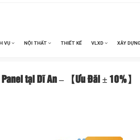
CH VỤ
NỘI THẤT
THIẾT KẾ
VLXD
XÂY DỰN
n Panel tại Dĩ An – 【Ưu Đãi ± 10%】