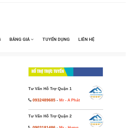
G
BẢNG GIÁ
TUYỂN DỤNG
LIÊN HỆ
HỔ TRỢ TRỰC TUYẾN
Tư Vấn Hỗ Trợ Quận 1
0932489685
-
Mr - A Phát
Tư Vấn Hỗ Trợ Quận 2
0903181486
-
Mr - Hưng